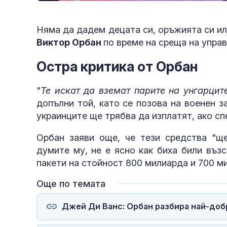
Няма да дадем децата си, оръжията си или
Виктор Орбан
по време на среща на упра
Остра критика от Орбан
"
Те искат да вземат парите на унгарцит
допълни той, като се позова на военен з
украинците ще трябва да изплатят, ако сп
Орбан заяви още, че тези средства "ще
думите му, не е ясно как биха били въз
пакети на стойност 800 милиарда и 700 м
Още по темата
Джей Ди Ванс: Орбан разбира най-добр