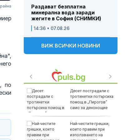
Раздават безплатна
крайна
минерална вода заради
миер
жегите в София (СНИМКИ)
14:36 • 07.08.26
ВИЖ ВСИЧКИ НОВИНИ
на",
него
, по
е почина
Десет пострадали с
ески
е срещу
тротинетки потърсиха
ъседен
помощ в „Пирогов“
само за денонощие
ес
Най-честите грешки,
нерална
които правим при
 заради
използването на