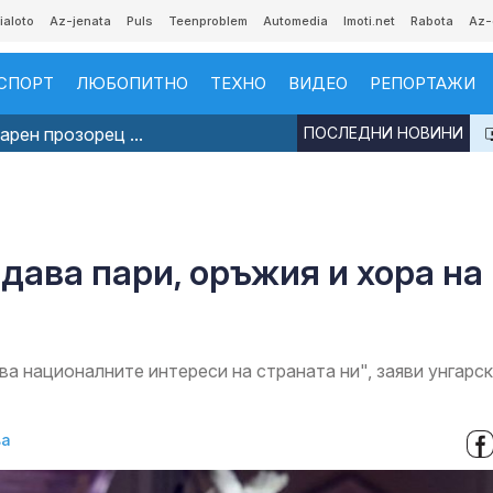
ialoto
Az-jenata
Puls
Teenproblem
Automedia
Imoti.net
Rabota
Az-
СПОРТ
ЛЮБОПИТНО
ТЕХНО
ВИДЕО
РЕПОРТАЖИ
рен прозорец ...
ПОСЛЕДНИ НОВИНИ
дава пари, оръжия и хора на
а националните интереси на страната ни", заяви унгарс
ва