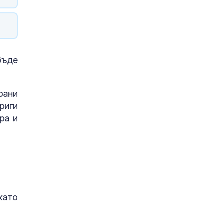
бъде
рани
риги
ра и
като