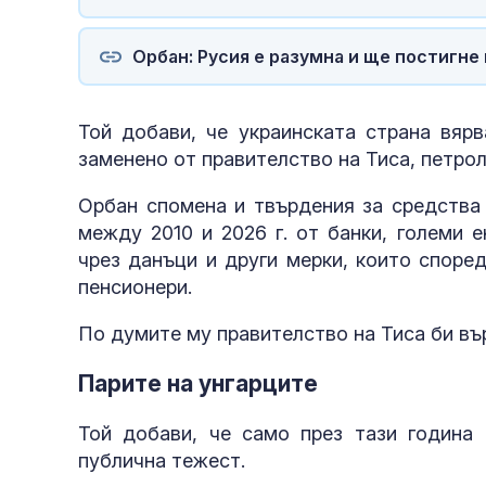
Орбан: Русия е разумна и ще постигне 
Той добави, че украинската страна вярв
заменено от правителство на Тиса, петро
Орбан спомена и твърдения за средства
между 2010 и 2026 г. от банки, големи 
чрез данъци и други мерки, които споре
пенсионери.
По думите му правителство на Тиса би въ
Парите на унгарците
Той добави, че само през тази година
публична тежест.