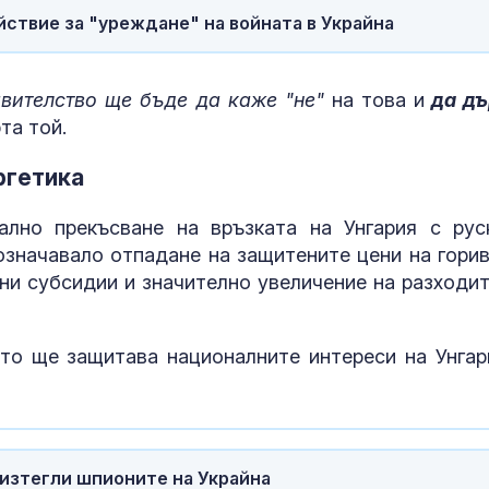
жегите
ствие за "уреждане" на войната в Украйна
ЕС с нови сан
отговор на р
вителство ще бъде да каже "не"
на това и
да д
въздушни уда
Киев
та той.
ргетика
Съдът остави
младежите, у
Георги на Мл
ално прекъсване на връзката на Унгария с рус
хълм в Пловд
 означавало отпадане на защитените цени на горив
и субсидии и значително увеличение на разходит
то ще защитава националните интереси на Унгар
 изтегли шпионите на Украйна