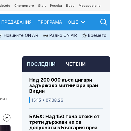
deteto
Chernomore
Start
Posoka
Boec
Megavselena
ПРЕДАВАНИЯ
ПРОГРАМА
ОЩЕ
Новините ON AIR
Радио ON AIR
Времето
ПОСЛЕДНИ
ЧЕТЕНИ
Над 200 000 къса цигари
задържаха митничари край
Видин
кият
15:15 • 07.08.26
БАБХ: Над 150 тона стоки от
трети държави не са
допуснати в България през