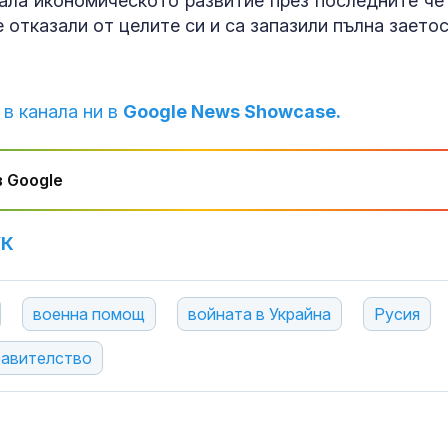
рала икономическото развитие през последните че
е отказали от целите си и са запазили пълна заетос
 в канала ни в
Google News Showcase.
 Google
УК
военна помощ
войната в Украйна
Русия
равителство