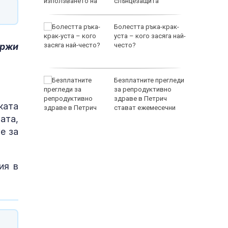
слънцезащита
кции в
Болестта ръка-крак-
уските
уста – кого засяга най-
ържи
ри по
често?
 в ареста
Безплатните прегледи
били
за репродуктивно
адежкия
здраве в Петрич
ката
ив
стават ежемесечни
ата,
е за
ия в