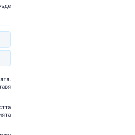
бъде
ата,
тавя
стта
ията