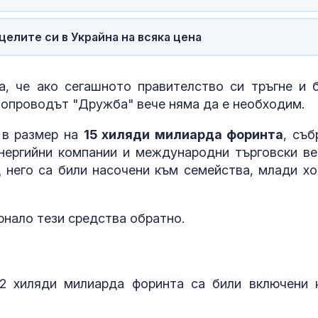
целите си в Украйна на всяка цена
а, че ако сегашното правителство си тръгне и 
лопроводът "Дружба" вече няма да е необходим.
 в размер на
15 хиляди милиарда форинта
, съб
енергийни компании и международни търговски ве
д него са били насочени към семейства, млади хо
рнало тези средства обратно.
 2 хиляди милиарда форинта са били включени 