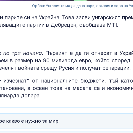
Орбан: Унгария няма да дава пари, оръжия и хора на У
 парите си на Украйна. Това заяви унгарският пре
вляващите партии в Дебрецен, съобщава MTI.
е по три начина
. Първият е да ги отнесат в Украй
аем в размер на 90 милиарда евро, който според 
ечелят войната срещу Русия и получат репарации.
 изчезнат" от националните бюджети, тъй като
Трагедия: Дет
становени, а освен това на масата са и икономич
след пръскан
илиарда долара.
насекоми в с
апартамент
В кадър: И дн
е какво е нужно за мир
безплатна ми
вода в София