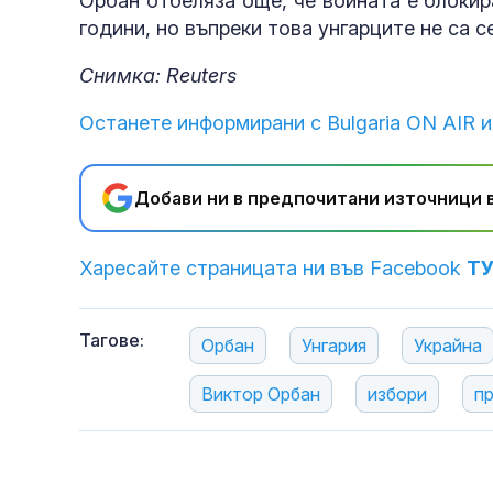
Орбан отбеляза още, че войната е блоки
години, но въпреки това унгарците не са с
Снимка: Reuters
Останете информирани с Bulgaria ON AIR и
Добави ни в предпочитани източници в
Харесайте страницата ни във Facebook
Т
Тагове:
Орбан
Унгария
Украйна
Виктор Орбан
избори
п