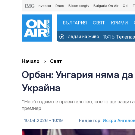
Investor
Dnes
Bloombergtv
Bulgaria On Air
Gol
T
БЪЛГАРИЯ
СВЯТ
КРИМИ
15:15
Гледай на живо
Телепаза
Начало
Свят
Орбан: Унгария няма да 
Украйна
"Необходимо е правителство, което ще защитав
премиер
10.04.2026 • 10:19
Редактор:
Искра Ангело