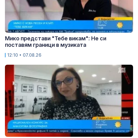
Мико представи "Тебе викам": Не си
поставям граници в музиката
12:10 • 07.08.26