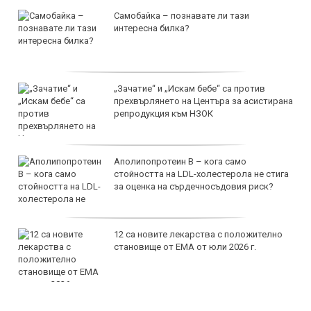
Самобайка – познавате ли тази
интересна билка?
„Зачатие“ и „Искам бебе“ са против
прехвърлянето на Центъра за асистирана
репродукция към НЗОК
Аполипопротеин B – кога само
стойността на LDL-холестерола не стига
за оценка на сърдечносъдовия риск?
12 са новите лекарства с положително
становище от ЕМА от юли 2026 г.