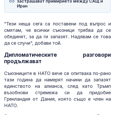
застрашават примирието между САЩ и
Иран
"Тези неща сега са поставени под въпрос и
смятам, че всички съюзници трябва да се
обединят, за да ги запазят. Надявам се това
да се случи", добави той.
Дипломатическите разговори
продължават
Съюзниците в НАТО вече се опитваха по-рано
тази година да намерят начини да запазят
единството на алианса, след като Тръмп
възобнови стремежа си да придобие
Гренландия от Дания, която също е член на
НАТО.