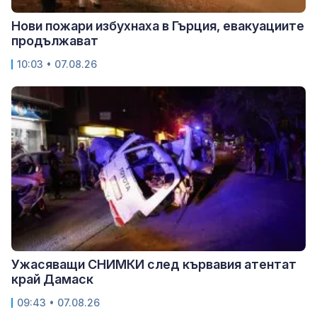
Нови пожари избухнаха в Гърция, евакуациите
продължават
10:03 • 07.08.26
Ужасяващи СНИМКИ след кървавия атентат
край Дамаск
09:43 • 07.08.26