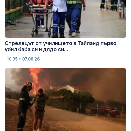
Стрелецът от училището в Тайланд първо
убил баба си и дядо си...
10:35 • 07.08.26