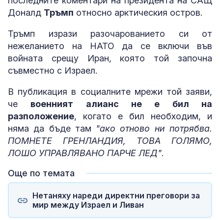
последните коментари на президента на САЩ
Доналд
Тръмп
относно арктическия остров.
Тръмп изрази разочарованието си от
нежеланието на НАТО да се включи във
войната срещу Иран, която той започна
съвместно с Израел.
В публикация в социалните мрежи той заяви,
че
военният алианс не е бил на
разположение
, когато е бил необходим, и
няма да бъде там
"ако отново ни потрябва.
ПОМНЕТЕ ГРЕНЛАНДИЯ, ТОВА ГОЛЯМО,
ЛОШО УПРАВЛЯВАНО ПАРЧЕ ЛЕД"
.
Още по темата
Нетаняху нареди директни преговори за
мир между Израел и Ливан