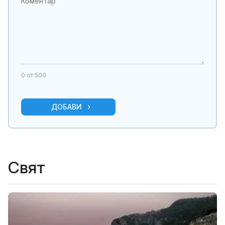
0
от 500
ДОБАВИ
Свят