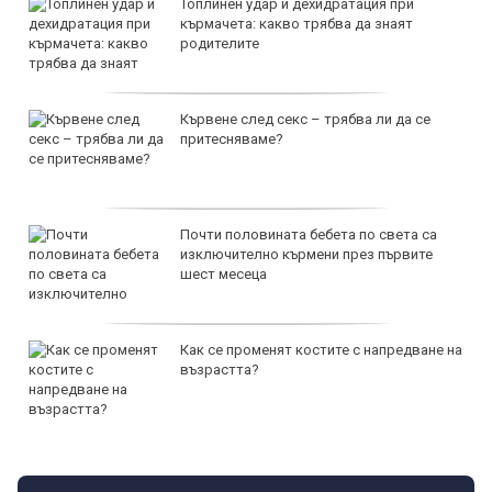
Топлинен удар и дехидратация при
кърмачета: какво трябва да знаят
родителите
Кървене след секс – трябва ли да се
притесняваме?
Почти половината бебета по света са
изключително кърмени през първите
шест месеца
Как се променят костите с напредване на
възрастта?