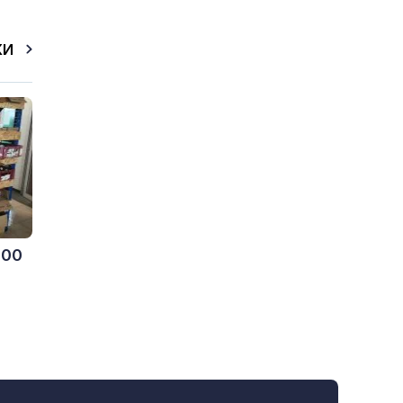
КИ
600