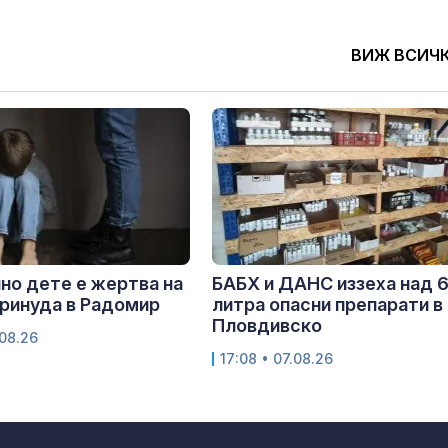
ВИЖ ВСИЧ
но дете е жертва на
БАБХ и ДАНС иззеха над 
принуда в Радомир
литра опасни препарати в
Пловдивско
.08.26
17:08 • 07.08.26