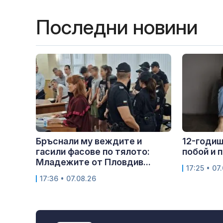
Последни новини
Бръснали му веждите и
12-годиш
гасили фасове по тялото:
побой и 
Младежите от Пловдив...
17:25 • 07
17:36 • 07.08.26