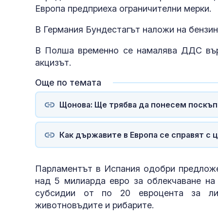
Европа предприеха ограничителни мерки.
В Германия Бундестагът наложи на бензи
В Полша временно се намалява ДДС върх
акцизът.
Още по темата
Щонова: Ще трябва да понесем поскъпв
Как държавите в Европа се справят с 
Парламентът в Испания одобри предложе
над 5 милиарда евро за облекчаване на
субсидии от по 20 евроцента за лит
животновъдите и рибарите.