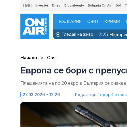
Investor
Dnes
Bloombergtv
Bulgaria On Air
Gol
T
БЪЛГАРИЯ
СВЯТ
КРИМИ
17:25
Гледай на живо
Надпрева
Начало
Свят
Европа се бори с препу
Плащанията на по 20 евро в България се очаква
27.03.2026 • 12:26
Редактор:
Тодор Петров