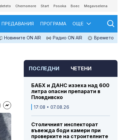
deteto
Chernomore
Start
Posoka
Boec
Megavselena
ПРЕДАВАНИЯ
ПРОГРАМА
ОЩЕ
Новините ON AIR
Радио ON AIR
Времето
ПОСЛЕДНИ
ЧЕТЕНИ
БАБХ и ДАНС иззеха над 600
литра опасни препарати в
Пловдивско
17:08 • 07.08.26
Столичният инспекторат
въвежда боди камери при
проверките на строителните