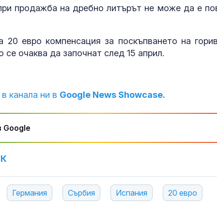
 при продажба на дребно литърът не може да е по
Близки и при
изпратиха пис
а 20 евро компенсация за поскъпването на горив
журналист Д
 се очаква да започнат след 15 април.
Шумналиев (
Кола се запа
"Тракия" кра
 в канала ни в
Google News Showcase.
 Google
УК
Германия
Сърбия
Испания
20 евро