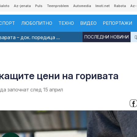
ialoto
Az-jenata
Puls
Teenproblem
Automedia
Imoti.net
Rabota
Az-
СПОРТ
ЛЮБОПИТНО
ТЕХНО
ВИДЕО
РЕПОРТАЖИ
рата – док. поредица ...
ПОСЛЕДНИ НОВИНИ
скащите цени на горивата
 да започнат след 15 април