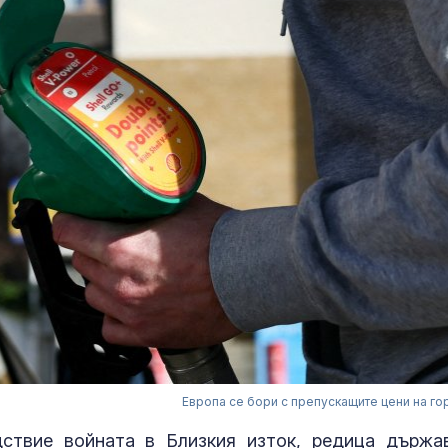
Европа се бори с препускащите цени на го
дствие войната в Близкия изток, редица държа