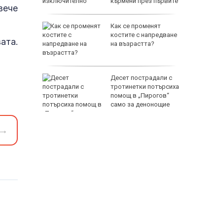
кърмени през първите
вече
шест месеца
ятели
Как се променят
ателя и
костите с напредване
ата.
имитър
на възрастта?
СНИМКИ)
ли на АМ
Десет пострадали с
й Ямбол
тротинетки потърсиха
помощ в „Пирогов“
само за денонощие
→