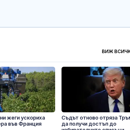
ВИЖ ВСИЧ
ни жеги ускориха
Съдът отново отряза Тръ
ра във Франция
да получи достъп до
избирателните списъци...