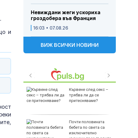
Невиждани жеги ускориха
гроздобера във Франция
.
16:03 • 07.08.26
що и
ВИЖ ВСИЧКИ НОВИНИ
т Перник
Кървене след секс –
 над
трябва ли да се
Радомир
притесняваме?
ност
реки
ите,
: Жега до
Почти половината
ста ще
бебета по света са
зхлади
изключително