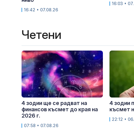
16:03 • 07
16:42 • 07.08.26
Четени
4 зодии ще се радват на
4 зодии 
финансов късмет до края на
късмет н
2026 г.
22:12 • 06
07:58 • 07.08.26