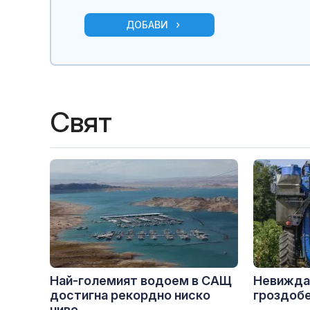
ДОБАВИ
Свят
Най-големият водоем в САЩ
Невижда
достигна рекордно ниско
гроздобе
ниво