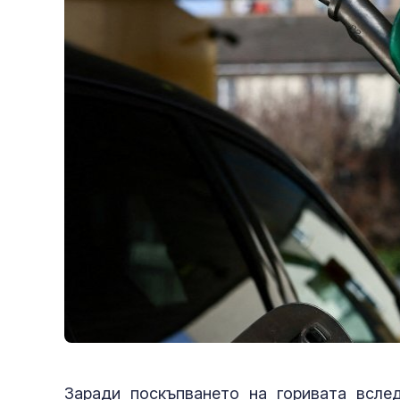
Заради поскъпването на горивата всле