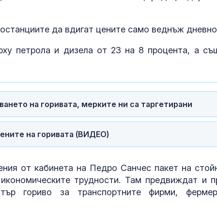
ностанциите да вдигат цените само веднъж дневно
у петрола и дизела от 23 на 8 процента, а съ
ането на горивата, мерките ни са таргетирани
цените на горивата (ВИДЕО)
14-годишен о
е насилникът
момчето от 
ния от кабинета на Педро Санчес пакет на стой
 икономическите трудности. Там предвиждат и п
ър гориво за транспортните фирми, фермер
Времето утре
38°, но на ме
превали и ра