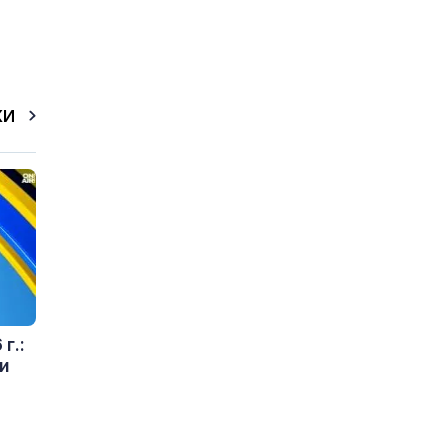
КИ
г.:
и