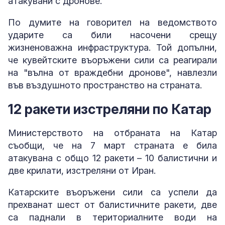
атакувани с дронове.
По думите на говорител на ведомството
ударите са били насочени срещу
жизненоважна инфраструктура. Той допълни,
че кувейтските въоръжени сили са реагирали
на "вълна от враждебни дронове", навлезли
във въздушното пространство на страната.
12 ракети изстреляни по Катар
Министерството на отбраната на Катар
съобщи, че на 7 март страната е била
атакувана с общо 12 ракети – 10 балистични и
две крилати, изстреляни от Иран.
Катарските въоръжени сили са успели да
прехванат шест от балистичните ракети, две
са паднали в териториалните води на