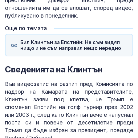
престъпник Джефри Епстийн, преди
отношенията им да се влошат, според видео,
публикувано в понеделник.
Още по темата
Бил Клинтън за Епстийн: Не съм видял
нищо и не съм направил нещо нередно
Сведенията на Клинтън
Във видеозапис на разпит пред Комисията по
надзор на Камарата на представителите,
Клинтън заяви под клетва, че Тръмп е
споменал Епстийн на голф турнир през 2002
или 2003 г., след като Клинтън вече е напуснал
поста си и повече от десетилетие преди
Тръмп да бъде избран за президент, предаде
Reuters (Ройтерс).