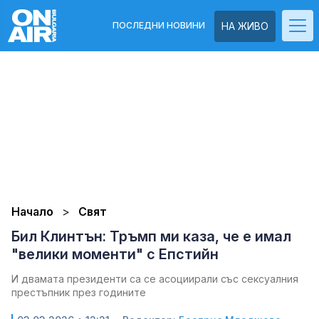
ПОСЛЕДНИ НОВИНИ
НА ЖИВО
Начало
Свят
Бил Клинтън: Тръмп ми каза, че е имал
"велики моменти" с Епстийн
И двамата президенти са се асоциирали със сексуалния
престъпник през годините