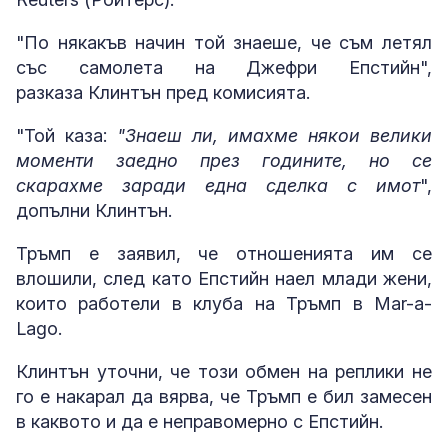
"По някакъв начин той знаеше, че съм летял
със самолета на Джефри Епстийн",
разказа Клинтън пред комисията.
"Той каза:
"Знаеш ли, имахме някои велики
моменти заедно през годините, но се
скарахме заради една сделка с имот
",
допълни Клинтън.
Тръмп е заявил, че отношенията им се
влошили, след като Епстийн наел млади жени,
които работели в клуба на Тръмп в Mar-a-
Lago.
Клинтън уточни, че този обмен на реплики не
го е накарал да вярва, че Тръмп е бил замесен
в каквото и да е неправомерно с Епстийн.