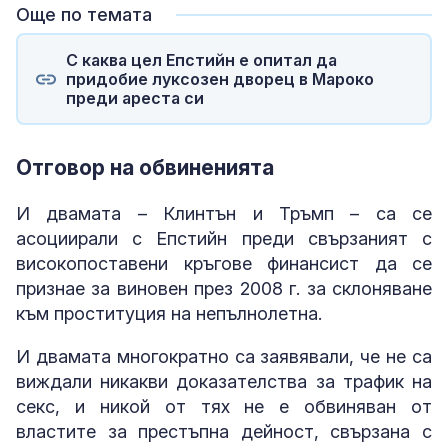
Още по темата
С каква цел Епстийн е опитал да
придобие луксозен дворец в Мароко
преди ареста си
Отговор на обвиненията
И двамата – Клинтън и Тръмп – са се
асоциирали с Епстийн преди свързаният с
високопоставени кръгове финансист да се
признае за виновен през 2008 г. за склоняване
към проституция на непълнолетна.
И двамата многократно са заявявали, че не са
виждали никакви доказателства за трафик на
секс, и никой от тях не е обвиняван от
властите за престъпна дейност, свързана с