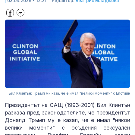
03.03.2026 • 12:21
Редактор:
Беатрис Младжова
Бил Клинтън: Тръмп ми каза, че е имал "велики моменти" с Епстийн
Президентът на САЩ (1993-2001) Бил Клинтън
разказа пред законодателите, че президентът
Доналд Тръмп му е казал, че е имал "някои
велики моменти" с осъдения сексуален