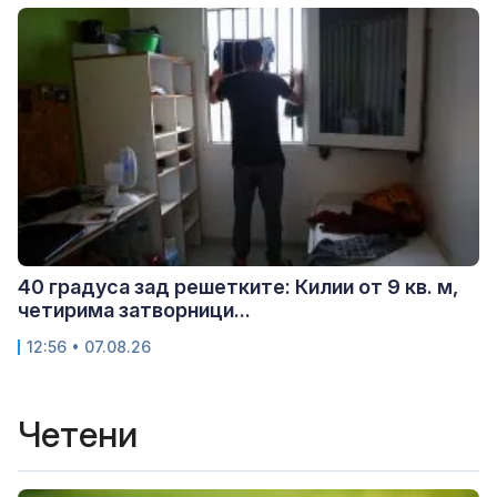
40 градуса зад решетките: Килии от 9 кв. м,
четирима затворници...
12:56 • 07.08.26
Четени