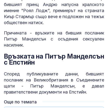
бившият принц Андрю напусна кралското
имение "Роял Лодж", премиерът на страната
Киър Стармър също вече е подложен на тежък
обществен натиск.
Причината - връзките на бившия посланик
Питър Манделсън с осъдения сексуален
насилник.
Връзката на Питър Манделсън
с Епстийн
Според публикуваните данни, бившият
посланик на Великобритания в Съединените
щати - Питър Манделсън, е давал
правителствени документи на Епстийн.
Още по темата