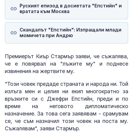
Руският епизод в досиетата "Епстийн" и
вратата към Москва
Скандалът "Епстийн": Изпращали млади
момичета при Андрю
Премиерът Киър Стармър заяви, че съжалява,
че е повярвал на "лъжите му" и поднесе
извинения на жертвите му.
"Този човек предаде страната и народа ни. Той
излъга мен и целия ни екип многократно за
връзките си с Джефри Епстийн, преди и по
време на неговото дипломатическо
назначение. За това сега заявявам - срамувам
се, че съм назначил този човек на поста му.
Съжалявам", заяви Стармър.