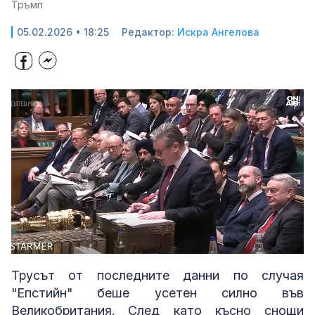
Тръмп
05.02.2026 • 18:25
Редактор:
Искра Ангелова
Loaded
:
Unmute
61.86%
Трусът от последните данни по случая
"Епстийн" беше усетен силно във
Великобритания. След като късно снощи