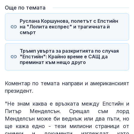
Още по темата
Руслана Коршунова, полетът с Епстийн
на "Лолита експрес" и трагичната ѝ
смърт
Тръмп увърта за разкритията по случая
"Епстийн": Крайно време е САЩ да
преминат към нещо друго
Коментар по темата направи и американският
президент.
"Не знам каква е връзката между Епстийн и
Питър Менделсън. Срещал съм лорд
Менделсън може би веднъж или два пъти, но
ще кажа едно - тези милиони страници от
снимки и документи изглеждат като