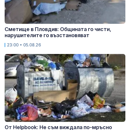
Сметище в Пловдив: Общината го чисти,
нарушителите го възстановяват
23:00 • 05.08.26
От Helpbook: Не съм виждала по-мръсно