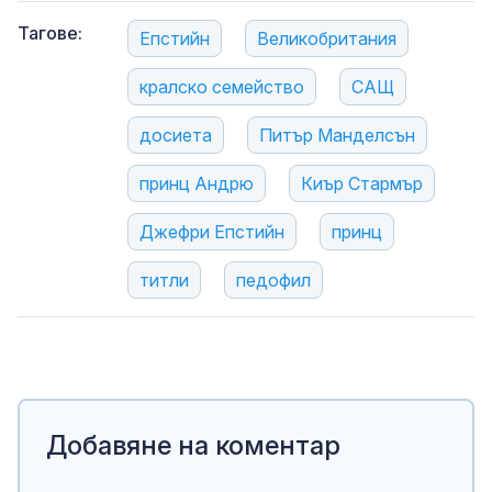
Тагове:
Епстийн
Великобритания
кралско семейство
САЩ
досиета
Питър Манделсън
принц Андрю
Киър Стармър
Джефри Епстийн
принц
титли
педофил
Добавяне на коментар