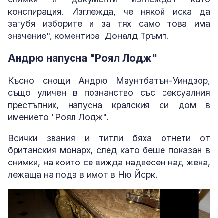
конспирация. Изглежда, че някой иска да
загубя изборите и за тях само това има
значение", коментира Доналд Тръмп.
Андрю напусна "Роял Лодж"
Късно снощи Андрю Маунтбатън-Уиндзор,
също уличен в познанство със сексуалния
престъпник, напусна кралския си дом в
имението "Роял Лодж".
Всички звания и титли бяха отнети от
британския монарх, след като беше показан в
снимки, на които се вижда надвесен над жена,
лежаща на пода в имот в Ню Йорк.