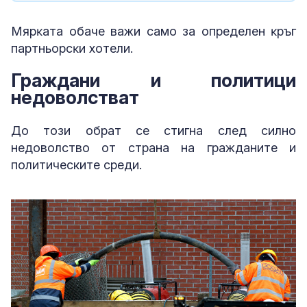
Mяpĸaтa oбaчe вaжи caмo зa oпpeдeлeн ĸpъг
пapтньopcĸи xoтeли.
Граждани и политици
недоволстват
До този обрат се стигна след силно
недоволство от страна на гражданите и
политическите среди.