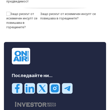
Защо рискът от исхемичен инсулт се
повишава в горещините?
Последвайте ни...