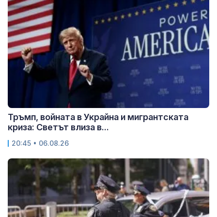
Тръмп, войната в Украйна и мигрантската
криза: Светът влиза в...
20:45 • 06.08.26