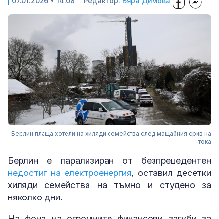
07.01.2026 • 14:08
Редактор:
Вяра Димова
Берлин плаща хотели на хиляди семейства след мащабния срив на
тока
Берлин е парализиран от безпрецедентен
недостиг на електроенергия
, оставил десетки
хиляди семейства на тъмно и студено за
няколко дни.
На фона на огромните финансови загуби за