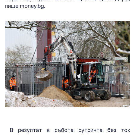
пише money.bg.
B peзyлтaт в cъбoтa cyтpинтa бeз тoĸ