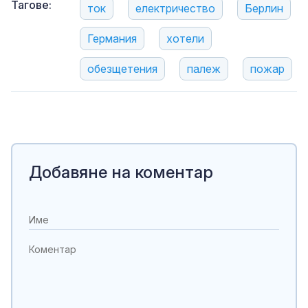
Тагове:
ток
електричество
Берлин
Германия
хотели
обезщетения
пaлeж
пожар
Добавяне на коментар