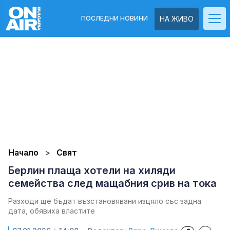
ПОСЛЕДНИ НОВИНИ
НА ЖИВО
Начало
Свят
Берлин плаща хотели на хиляди
семейства след мащабния срив на тока
Рaзxoди щe бъдaт възcтaнoвявaни изцялo cъc зaднa
дaтa, обявиха властите