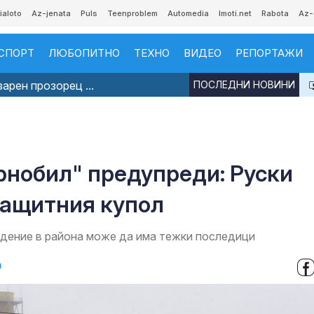
ialoto
Az-jenata
Puls
Teenproblem
Automedia
Imoti.net
Rabota
Az-
СПОРТ
ЛЮБОПИТНО
ТЕХНО
ВИДЕО
РЕПОРТАЖИ
арен прозорец ...
ПОСЛЕДНИ НОВИНИ
рнобил" предупреди: Руски
защитния купол
адение в района може да има тежки последици
а