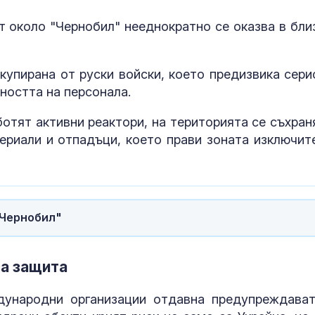
т около "Чернобил" нееднократно се оказва в бли
купирана от руски войски, което предизвика сери
ността на персонала.
ботят активни реактори, на територията се съхран
ериали и отпадъци, което прави зоната изключит
"Чернобил"
за защита
дународни организации отдавна предупреждават