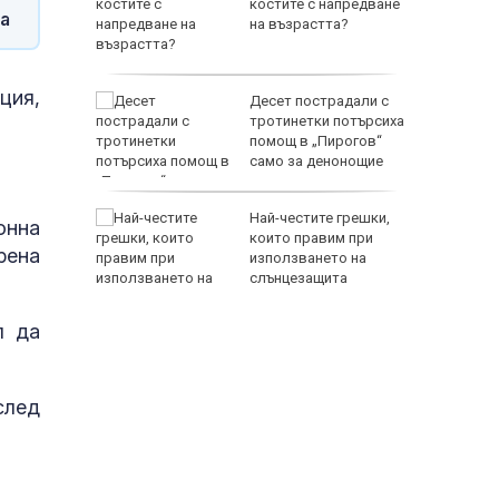
ума по
костите с напредване
а
на възрастта?
ция,
 Лепенки
Десет пострадали с
ти и
тротинетки потърсиха
помощ в „Пирогов“
стове"
само за денонощие
елна
Най-честите грешки,
онна
които правим при
рена
 разгара
използването на
слънцезащита
л да
след