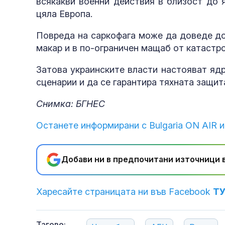
всякакви военни действия в близост до я
цяла Европа.
Повреда на саркофага може да доведе до
макар и в по-ограничен мащаб от катастро
Затова украинските власти настояват яд
сценарии и да се гарантира тяхната защи
Снимка: БГНЕС
Останете информирани с Bulgaria ON AIR и
Добави ни в предпочитани източници в
Харесайте страницата ни във Facebook
Т
Тагове: