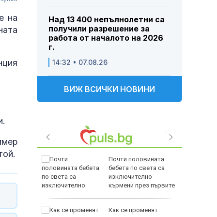
е на
Над 13 400 непълнолетни са
получили разрешение за
ната
работа от началото на 2026
г.
нция
14:32 • 07.08.26
ВИЖ ВСИЧКИ НОВИНИ
и.
имер
той.
дкрепата
Почти половината
льо Пен
бебета по света са
във
изключително
кърмени през първите
шест месеца
ще на
Как се променят