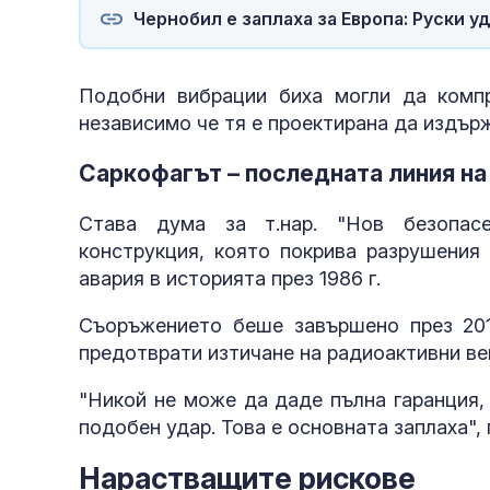
Чернобил е заплаха за Европа: Руски 
Подобни вибрации биха могли да компр
независимо че тя е проектирана да издър
Саркофагът – последната линия на
Става дума за т.нар. "Нов безопасе
конструкция, която покрива разрушения
авария в историята през 1986 г.
Съоръжението беше завършено през 201
предотврати изтичане на радиоактивни ве
"Никой не може да даде пълна гаранция,
подобен удар. Това е основната заплаха",
Нарастващите рискове