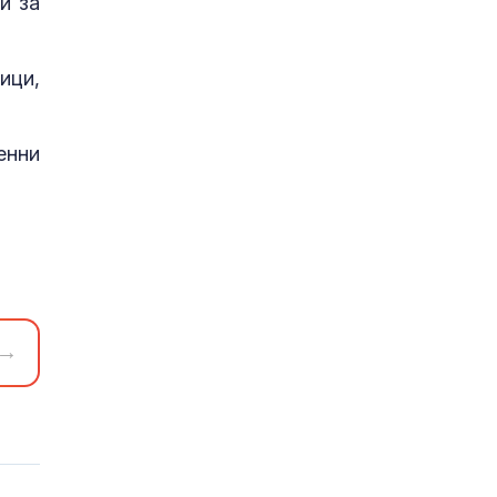
и за
ици,
енни
→