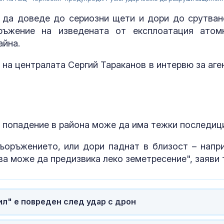
 да доведе до сериозни щети и дори до срутван
ръжение на изведената от експлоатация атом
айна.
 на централата Сергий Тараканов в интервю за аге
 попадение в района може да има тежки последиц
ъоръжението, или дори паднат в близост – напр
ва може да предизвика леко земетресение", заяви 
Мъск даде по
си на Марин 
за изборите 
Франция
л" е повреден след удар с дрон
Откриха огни