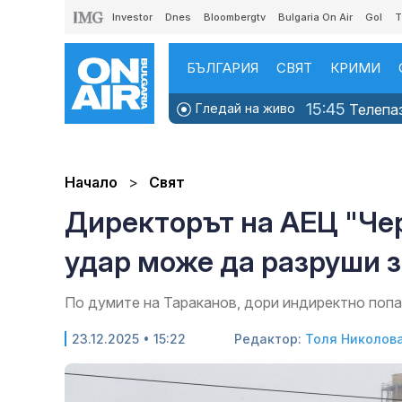
Investor
Dnes
Bloombergtv
Bulgaria On Air
Gol
T
БЪЛГАРИЯ
СВЯТ
КРИМИ
15:45
Гледай на живо
Телепаз
Начало
Свят
Директорът на АЕЦ "Че
удар може да разруши 
По думите на Тараканов, дори индиректно поп
23.12.2025 • 15:22
Редактор:
Толя Николов