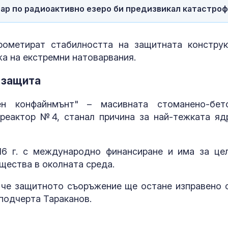
Африканска ч
удар по радиоактивно езеро би предизвикал катастроф
свинете във
Варненско
ометират стабилността на защитната конструк
Сигналите ви:
срещу мигран
жа на екстремни натоварвания.
проблеми на
"Златните мо
 защита
Рядка спасит
н конфайнмънт" – масивната стоманено-бет
операция в
 реактор №4, станал причина за най-тежката яд
Антарктида в
на зимата
6 г. с международно финансиране и има за це
щества в околната среда.
 че защитното съоръжение ще остане изправено 
 подчерта Тараканов.