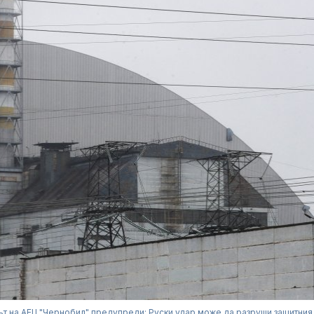
т на АЕЦ "Чернобил" предупреди: Руски удар може да разруши защитния