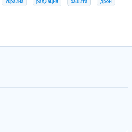
Украйна
радиация
защита
дрон