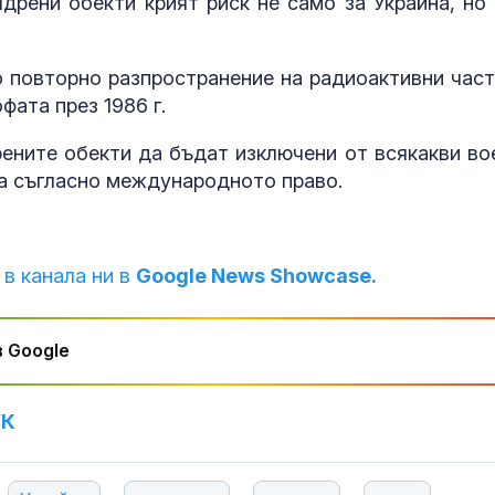
дрени обекти крият риск не само за Украйна, но 
 повторно разпространение на радиоактивни част
фата през 1986 г.
рените обекти да бъдат изключени от всякакви во
та съгласно международното право.
 в канала ни в
Google News Showcase.
 Google
УК