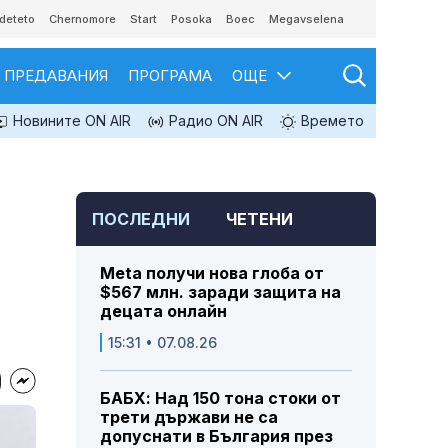
deteto
Chernomore
Start
Posoka
Boec
Megavselena
ПРЕДАВАНИЯ
ПРОГРАМА
ОЩЕ
Новините ON AIR
Радио ON AIR
Времето
ПОСЛЕДНИ
ЧЕТЕНИ
Meta получи нова глоба от
$567 млн. заради защита на
децата онлайн
15:31 • 07.08.26
БАБХ: Над 150 тона стоки от
трети държави не са
допуснати в България през