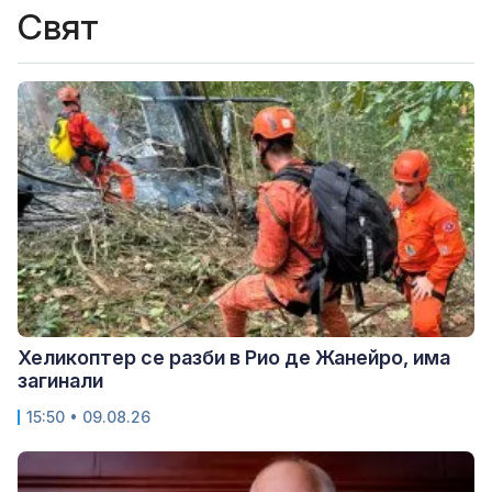
Свят
Хеликоптер се разби в Рио де Жанейро, има
загинали
15:50 • 09.08.26