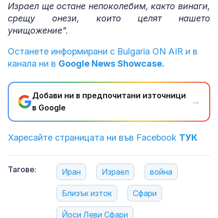
Израел ще остане непоколебим, както винаги,
срещу онези, които целят нашето
унищожение".
Останете информирани с Bulgaria ON AIR и в
канала ни в
Google News Showcase.
Добави ни в предпочитани източници
→
в Google
Харесайте страницата ни във Facebook
ТУК
Тагове:
Иран
Израел
война
Близък изток
Сфари
Йоси Леви Сфари