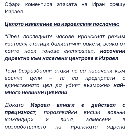
Сфари коментира атаката на Иран срещу
Израел.
Цялото изявление на израелския посланик:
"През последните часове иранският режим
изстреля стотици балистични ракети, всяка от
които носи тонове експлозиви,
насочени
директно към населени центрове в Израел
.
Тези безразборни атаки не са насочени към
военни цели – те са предприети с
единствената цел да убият възможно
най-
много невинни цивилни
.
Докато
Израел винаги е действал с
прецизност
, поразявайки висши военни
командири и лица, замесени в
разработването на иранската ядрена