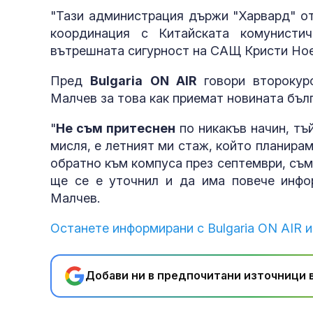
"Тази администрация държи "Харвард" от
координация с Китайската комунисти
вътрешната сигурност на САЩ Кристи Но
Пред
Bulgaria ON AIR
говори второкур
Малчев за това как приемат новината бълг
"
Не съм притеснен
по никакъв начин, тъй
мисля, е летният ми стаж, който планирам
обратно към компуса през септември, съм
ще се е уточнил и да има повече инфор
Малчев.
Останете информирани с Bulgaria ON AIR и
Добави ни в предпочитани източници в