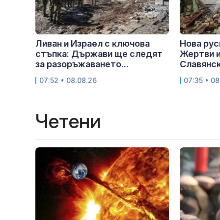
Ливан и Израел с ключова
Нова рус
стъпка: Държави ще следят
Жертви и
за разоръжаването...
Славянс
07:52 • 08.08.26
07:35 • 08
Четени