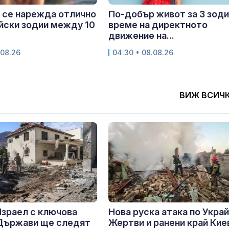
 се нарежда отлично
По-добър живот за 3 зоди
айски зодии между 10
време на директното
движение на...
.08.26
04:30 • 08.08.26
ВИЖ ВСИЧ
Израел с ключова
Нова руска атака по Украй
 Държави ще следят
Жертви и ранени край Кие