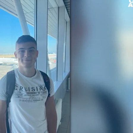
Loaded
: