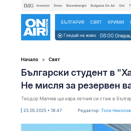
Investor
Dnes
Bloombergtv
Bulgaria On Air
Gol
T
БЪЛГАРИЯ
СВЯТ
КРИМИ
08:00
Гледай на живо
Операци
Начало
Свят
Български студент в "Х
Не мисля за резервен в
Теодор Малчев ще кара летния си стаж в Бълга
23.05.2025 • 18:47
Редактор:
Толя Николов