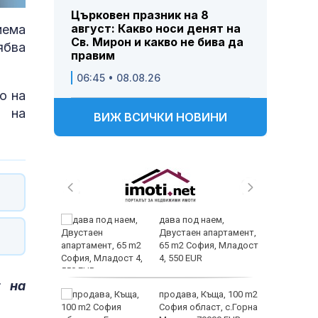
Църковен празник на 8
август: Какво носи денят на
иема
Св. Мирон и какво не бива да
ябва
правим
06:45 • 08.08.26
о на
л на
ВИЖ ВСИЧКИ НОВИНИ
 и
дава под наем,
 при
Двустаен апартамент,
акво
65 m2 София, Младост
аят
4, 550 EUR
т на
 секс –
продава, Къща, 100 m2
се
София област, с.Горна