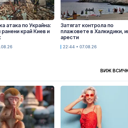
ка атака по Украйна:
Затягат контрола по
 ранени край Киев и
плажовете в Халкидики, 
к
арести
.08.26
22:44 • 07.08.26
ВИЖ ВСИЧ