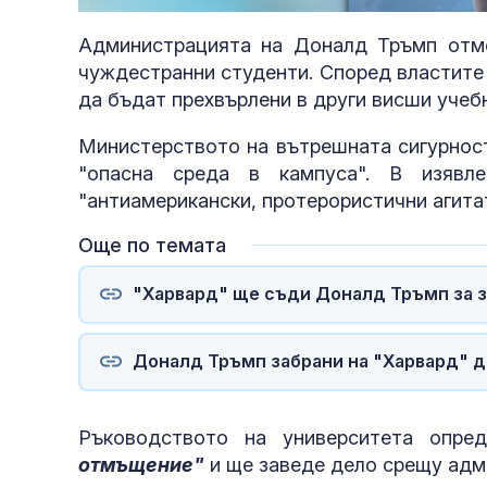
Администрацията на Доналд Тръмп отме
чуждестранни студенти. Според властите
да бъдат прехвърлени в други висши учеб
Министерството на вътрешната сигурност
"опасна среда в кампуса". В изявл
"антиамерикански, протерористични агита
Още по темата
"Харвард" ще съди Доналд Тръмп за 
Доналд Тръмп забрани на "Харвард" 
Ръководството на университета опре
отмъщение"
и ще заведе дело срещу адм