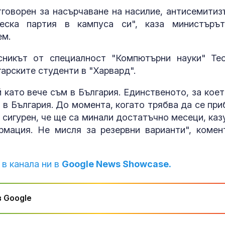
оранжев код за 21
притеснявам
говорен за насърчаване на насилие, антисемитиз
области
ческа партия в кампуса си", каза министъръ
ем.
Край на двойното
Почти полов
обозначаване на
бебета по све
цените в евро и в
изключителн
сникът от специалност "Компютърни науки" Те
левове
кърмени през
арските студенти в "Харвард".
шест месеца
Страх в Кремъл: ФСБ
Как се проме
 като вече съм в България. Единственото, за коет
вече решава съдбата
костите с на
 в България. До момента, когато трябва да се при
на руския елит
на възрастта
 сигурен, че ще са минали достатъчно месеци, каз
мация. Не мисля за резервни варианти", комен
 в канала ни в
Google News Showcase.
 Google