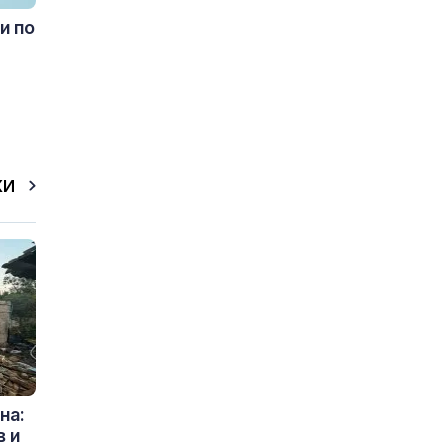
и по
КИ
на:
в и