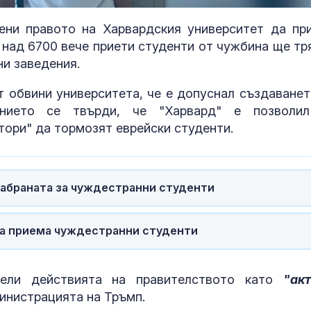
100.00%
ни правото на Харвардския университет да пр
 над 6700 вече приети студенти от чужбина ще тр
ни заведения.
 обвини университета, че е допуснал създаванет
ението се твърди, че "Харвард" е позволи
тори" да тормозят еврейски студенти.
забраната за чуждестранни студенти
След гонка с
Топлинен удар
полицията: Задържаха
дехидратация
да приема чуждестранни студенти
мъж, у когото
кърмачета: к
намериха 460 000 евро
трябва да зн
родителите
дели действията на правителството като
"ак
Горещините не
Кървене след
инистрацията на Тръмп.
отстъпват, обявен е
трябва ли да 