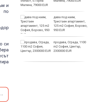
е?
Малина, 79000 EUR
ъм и
астерои
т по
ината
дава под наем,
та са
Тристаен апартамент,
о
125 m2 София, Борово,
одор
 първите
950 EUR
нят
продава, Сграда, 1100
о си
предване
m2 София, Център,
бера
?
2300000 EUR
усът
Полярни
тира
дава под наем,
Двустаен апартамент,
55 m2 София, Младост
4, 650 EUR
→