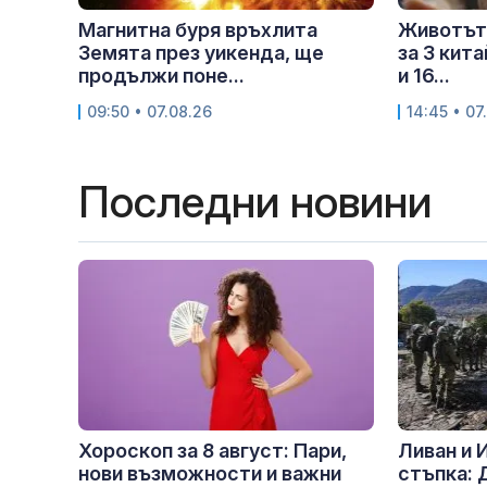
Магнитна буря връхлита
Животът
Земята през уикенда, ще
за 3 кит
продължи поне...
и 16...
09:50 • 07.08.26
14:45 • 07
Последни новини
Хороскоп за 8 август: Пари,
Ливан и 
нови възможности и важни
стъпка: