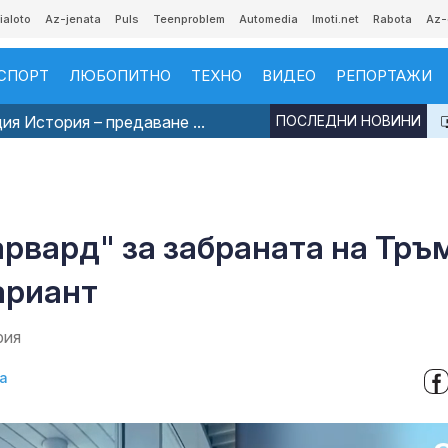
ialoto
Az-jenata
Puls
Teenproblem
Automedia
Imoti.net
Rabota
Az-
СПОРТ
ЛЮБОПИТНО
ТЕХНО
ВИДЕО
РЕПОРТАЖИ
я История – предаване ...
ПОСЛЕДНИ НОВИНИ
арвард" за забраната на Тръ
ариант
рия
а