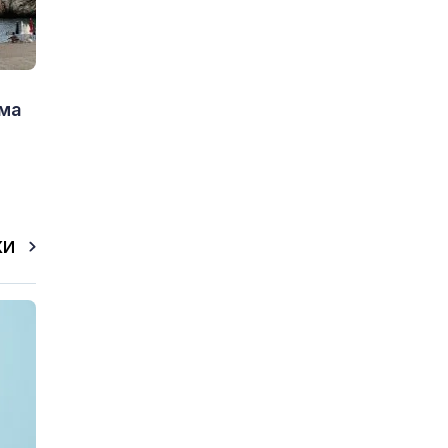
има
КИ