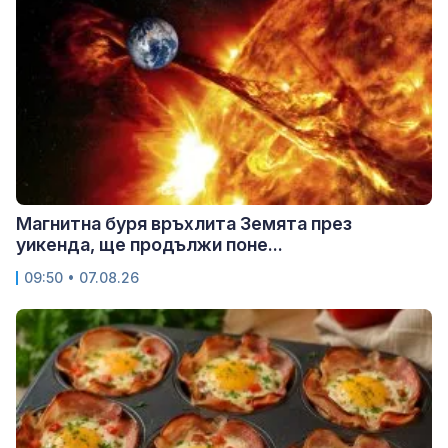
Магнитна буря връхлита Земята през
уикенда, ще продължи поне...
09:50 • 07.08.26