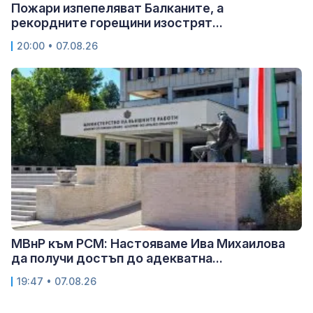
Пожари изпепеляват Балканите, а
рекордните горещини изострят...
20:00 • 07.08.26
МВнР към РСМ: Настояваме Ива Михаилова
да получи достъп до адекватна...
19:47 • 07.08.26