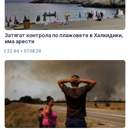
Затягат контрола по плажовете в Халкидики,
има арести
22:44 • 07.08.26