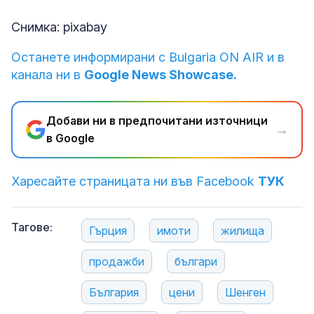
Снимка: pixabay
Останете информирани с Bulgaria ON AIR и в
канала ни в
Google News Showcase.
Добави ни в предпочитани източници
→
в Google
Харесайте страницата ни във Facebook
ТУК
Тагове:
Гърция
имоти
жилища
продажби
българи
България
цени
Шенген