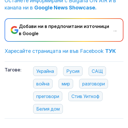
Останете информирани с Bulgaria ON AIR и в
канала ни в
Google News Showcase.
Добави ни в предпочитани източници
→
в Google
Харесайте страницата ни във Facebook
ТУК
Тагове:
Украйна
Русия
САЩ
война
мир
разговори
преговори
Стив Уиткоф
Белия дом