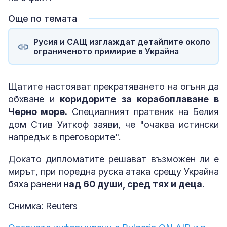
Още по темата
Русия и САЩ изглаждат детайлите около
ограниченото примирие в Украйна
Щатите настояват прекратяването на огъня да
обхване и
коридорите за корабоплаване в
Черно море.
Специалният пратеник на Белия
дом Стив Уиткоф заяви, че "очаква истински
напредък в преговорите".
Докато дипломатите решават възможен ли е
мирът, при поредна руска атака срещу Украйна
бяха ранени
над 60 души, сред тях и деца
.
Снимка: Reuters