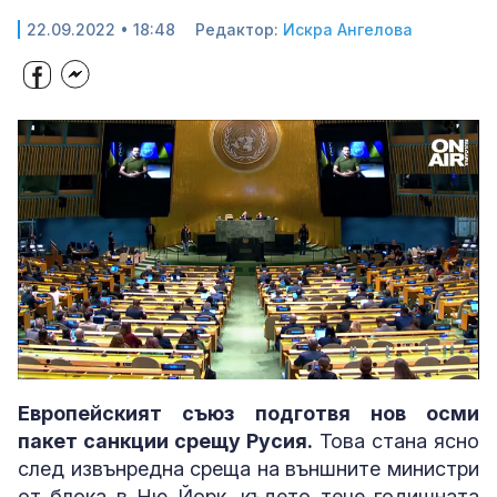
22.09.2022 • 18:48
Редактор:
Искра Ангелова
Loaded
:
Unmute
79.82%
Европейският съюз подготвя нов осми
пакет санкции срещу Русия.
Това стана ясно
след извънредна среща на външните министри
от блока в Ню Йорк, където тече годишната