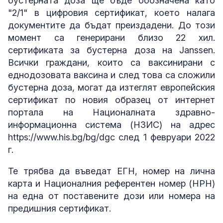
бустерната доза ще бъде обозначена като
"2/1" в цифровия сертификат, което налага
документите да бъдат преиздадени. До този
момент са генерирани близо 22 хил.
сертификата за бустерна доза на Janssen.
Всички граждани, които са ваксинирани с
еднодозовата ваксина и след това са сложили
бустерна доза, могат да изтеглят европейския
сертификат по новия образец от интернет
портала на Националната здравно-
информационна система (НЗИС) на адрес
https://www.his.bg/bg/dgc след 1 февруари 2022
г.
Те трябва да въведат ЕГН, номер на лична
карта и Националния референтен номер (НРН)
на една от поставените дози или номера на
предишния сертификат.