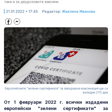
така и за двудозовите ваксини
21.01.2022 • 17:45
Редактор:
Жаклина Иванова
Европейските "зелени сертификати" за завършена ваксинация ще са
валидни 270 дни
От 1 февруари 2022 г. всички издадени
европейски "зелени сертификати" за