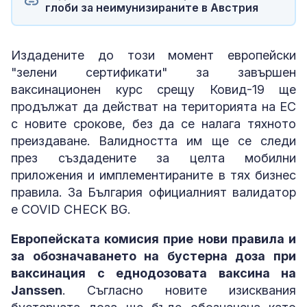
глоби за неимунизираните в Австрия
Издадените до този момент европейски
"зелени сертификати" за завършен
ваксинационен курс срещу Ковид-19 ще
продължат да действат на територията на ЕС
с новите срокове, без да се налага тяхното
преиздаване. Валидността им ще се следи
през създадените за целта мобилни
приложения и имплементираните в тях бизнес
правила. За България официалният валидатор
е COVID CHECK BG.
Европейската комисия прие нови правила и
за обозначаването на бустерна доза при
ваксинация с еднодозовата ваксина на
Janssen
. Съгласно новите изисквания