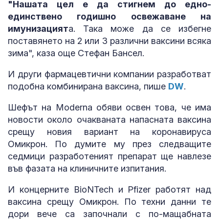
"Нашата цел е да стигнем до едно-
единствено годишно освежаване на
имунизацият
а. Така може да се избегне
поставянето на 2 или 3 различни ваксини всяка
зима", каза още Стефан Бансел.
И други фармацевтични компании разработват
подобна комбинирана ваксина, пише
DW
.
Шефът на Moderna обяви освен това, че има
новости около очакваната напасната ваксина
срещу новия вариант на коронавируса
Омикрон. По думите му през следващите
седмици разработеният препарат ще навлезе
във фазата на клиничните изпитания.
И концерните BioNTech и Pfizer работят над
ваксина срещу Омикрон. По техни данни те
дори вече са започнали с по-мащабната