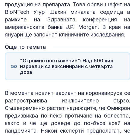
продукция на препарата. Това обяви шефът на
BioNTech Угур Шахин миналата седмица в
рамките на Здравната конференция на
американската банка J.P. Morgan. В края на
януари ще започнат клиничните изследвания.
Още по темата
"Огромно постижение": Над 500 хил.
израелци са ваксинирани с четвърта
доза
В момента новият вариант на коронавируса се
разпространява изключително бързо.
Същевременно растат надеждите, че Омикрон
предизвиква по-леко протичане на болестта,
както и че ще доведе до по-бърз край на
пандемията. Някои експерти предполагат, че