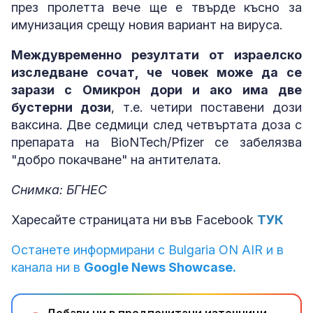
през пролетта вече ще е твърде късно за
имунизация срещу новия вариант на вируса.
Междувременно резултати от израелско
изследване сочат, че човек може да се
зарази с Омикрон дори и ако има две
бустерни дози
, т.е. четири поставени дози
ваксина. Две седмици след четвъртата доза с
препарата на BioNTech/Pfizer се забелязва
"добро покачване" на антителата.
Снимка: БГНЕС
Харесайте страницата ни във Facebook
ТУК
Останете информирани с Bulgaria ON AIR и в
канала ни в
Google News Showcase.