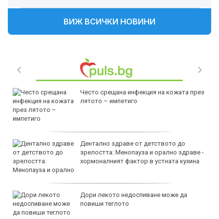
ВИЖ ВСИЧКИ НОВИНИ
Често срещана инфекция на кожата през
лятото – импетиго
Дентално здраве от детството до
зрелостта: Менопауза и орално здраве -
хормоналният фактор в устната кухина
Дори лекото недоспиване може да
повиши теглото