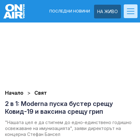
ПОСЛЕДНИ НОВИНИ
НА ЖИВО
Начало
Свят
2 в 1: Moderna пуска бустер срещу
Ковид-19 и ваксина срещу грип
"Нашата цел е да стигнем до едно-единствено годишно
освежаване на имунизацията", заяви директорът на
концерна Стефан Бансел