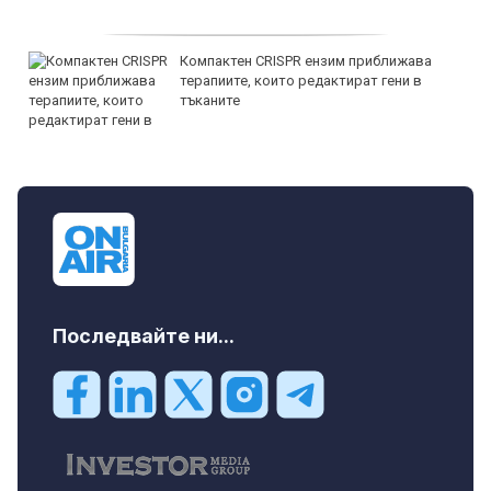
Компактен CRISPR ензим приближава
терапиите, които редактират гени в
тъканите
Последвайте ни...