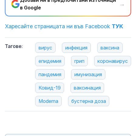
Добави ни в предпочитани източници
→
в Google
Харесайте страницата ни във Facebook
ТУК
Тагове:
вирус
инфекция
ваксина
епидемия
грип
коронавирус
пандемия
имунизация
Ковид-19
ваксинация
Moderna
бустерна доза