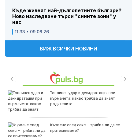
Къде живеят най-дълголетните българи?
Ново изследване търси "сините зони" у
нас
11:33 • 09.08.26
ВИЖ ВСИЧКИ НОВИНИ
Топлинен удар и дехидратация при
кърмачета: какво трябва да знаят
родителите
Кървене след секс – трябва ли да се
притесняваме?