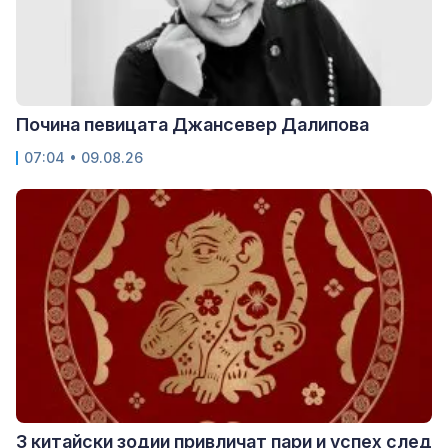
Почина певицата Джансевер Далипова
07:04 • 09.08.26
3 китайски зодии привличат пари и успех след