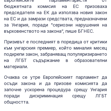
Европейските парламентаристи от
бюджетната комисия на ЕС призоваха
председателя на ЕК да използва новия закон
на ЕС и да замрази средствата, предназначени
за Унгария, поради "сериозни нарушения на
върховенството на закона“, пише БГНЕС.
Призивът е последният в поредица от критики
към унгарския премиер, който миналия месец
подкрепи закон, забраняващ популяризирането
на ЛГБТ съдържание в образователни
материали.
Очаква се утре Европейският парламент да
осъди закона и да призове комисията да
започне ускорена процедура срещу Унгария
поради дискриминация срещу ЛГБТ
общността.