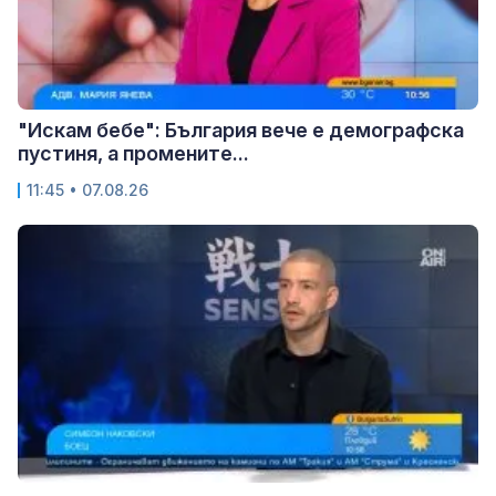
"Искам бебе": България вече е демографска
пустиня, а промените...
11:45 • 07.08.26