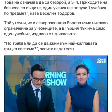
Това не означава да са безброй, а 3-4. Приходите на
бизнеса са същите, един ученик ще получи 1 учебник
по предмет", каза Веселин Тодоров.
Той уточни, че в северозападна Европа няма никакво
ограничение за учебниците, а в Гърция пък има само
един учебник, издаван от държавата.
"Но трябва ли да се движим към най-калпавата
гръцка система?", запита издателят.
Loaded
:
Unmute