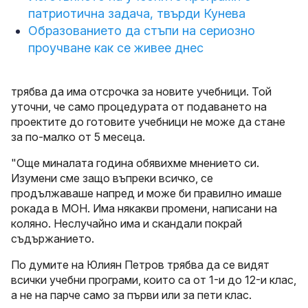
патриотична задача, твърди Кунева
Образованието да стъпи на сериозно
проучване как се живее днес
трябва да има отсрочка за новите учебници. Той
уточни, че само процедурата от подаването на
проектите до готовите учебници не може да стане
за по-малко от 5 месеца.
"Още миналата година обявихме мнението си.
Изумени сме защо въпреки всичко, се
продължаваше напред и може би правилно имаше
рокада в МОН. Има някакви промени, написани на
коляно. Неслучайно има и скандали покрай
съдържанието.
По думите на Юлиян Петров трябва да се видят
всички учебни програми, които са от 1-и до 12-и клас,
а не на парче само за първи или за пети клас.