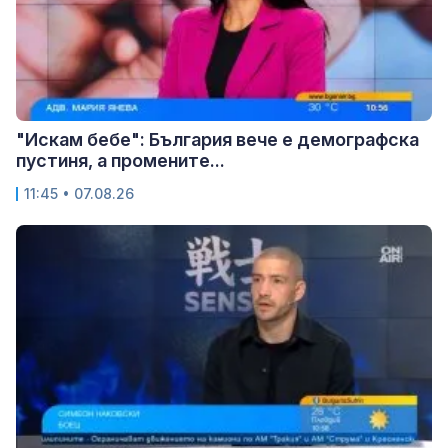
"Искам бебе": България вече е демографска
пустиня, а промените...
11:45 • 07.08.26