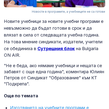
Новости в програмите, а учебниците не са готови
Новите учебници за новите учебни програми е
невъзможно да бъдат готови в срок и да
влязат в сила от следващата учебна година.
На това мнение синдикати, издатели, учители
се обединиха
в
Сутрешния блок
на Bulgaria
ON AIR.
"Не е беда, ако нямаме учебници и нещата се
забавят с още една година", коментира Юлиян
Петров от Синдикат "Образование" към КТ
"Подкрепа".
Още по темата
Изготвянето на учебните програми е