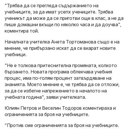
"Трябва да се прегледа съдържанието на
учебниците, за да имат усепх учениците. Трябва
ученикът да може да се приготви още в клас, а не да
пише домашни вкъщи по няколко часа и да доучва",
коментира той.
Началната учителка Анета Тортоманова също е на
мнение, че прибързано искат да се вкарат новите
учебници.
"Не е толкова притеснителна промяната, колкото
бързането. Новата програма облекчава учебния
процес, има по-голям процент затвърдяване на
знанията. Моето мнение е, че трябва да се отложи,
за да се избегне напрежението в началото на
учебната година", заяви учителката.
Юлиян Петров и Веселин Тодоров коментираха и
ограниченията за броя на учебниците.
"Против сме ограниченията за броя на учебниците.