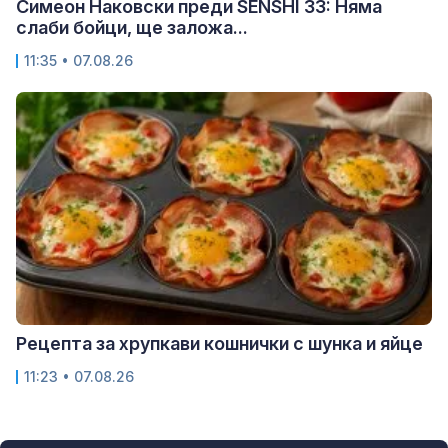
Симеон Наковски преди SENSHI 33: Няма
слаби бойци, ще заложа...
11:35 • 07.08.26
Рецепта за хрупкави кошнички с шунка и яйце
11:23 • 07.08.26