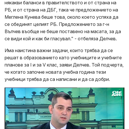
някакви баланси в правителството и от страна на
РБ, и от страна на ДБГ, така че предложението на
Меглена Кунева беше това, около което успяха да
се обединят целият РБ. Предложението за г-н
Вълчев въобще не беше поставено на масата, за да
се види кой и как би гласувал." - отбеляза Делчев.
Има наистина важни задачи, които трябва да се
решат в образованието като учебниците и учебните
планове за I и за V клас, заяви Делчев. Той подчерта,
че когато започне новата учебна година тези
учебници трябва да са написани и да са добри.