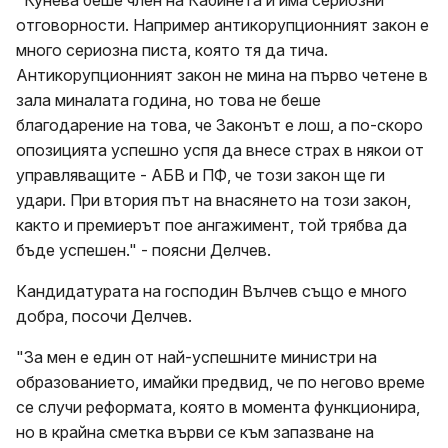
отговорности. Например антикорупционният закон е
много сериозна писта, която тя да тича.
Антикорупционният закон не мина на първо четене в
зала миналата година, но това не беше
благодарение на това, че Законът е лош, а по-скоро
опозицията успешно успя да внесе страх в някои от
управляващите - АБВ и ПФ, че този закон ще ги
удари. При втория път на внасянето на този закон,
както и премиерът пое ангажимент, той трябва да
бъде успешен." - поясни Делчев.
Кандидатурата на господин Вълчев също е много
добра, посочи Делчев.
"За мен е един от най-успешните министри на
образованието, имайки предвид, че по негово време
се случи реформата, която в момента функционира,
но в крайна сметка върви се към запазване на