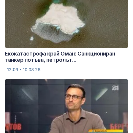
Екокатастрофа край Оман: Санкциониран
танкер потъва, петролът...
12:09 • 10.08.26