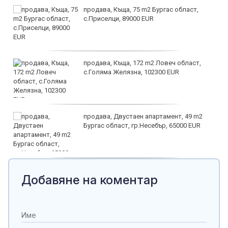
продава, Къща, 75 m2 Бургас област,
с.Приселци, 89000 EUR
продава, Къща, 172 m2 Ловеч област,
с.Голяма Желязна, 102300 EUR
продава, Двустаен апартамент, 49 m2
Бургас област, гр.Несебър, 65000 EUR
дава под наем, Търговски обект, 50 m2
Добавяне на коментар
София, Център, 1000 EUR