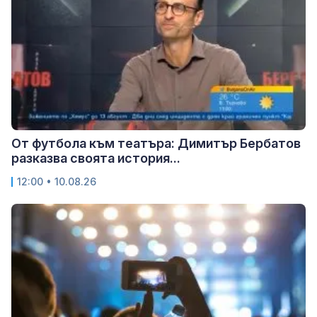
От футбола към театъра: Димитър Бербатов
разказва своята история...
12:00 • 10.08.26