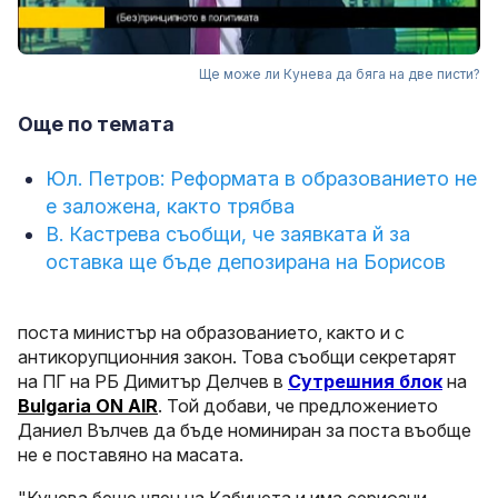
Ще може ли Кунева да бяга на две писти?
Още по темата
Юл. Петров: Реформата в образованието не
е заложена, както трябва
В. Кастрева съобщи, че заявката й за
оставка ще бъде депозирана на Борисов
поста министър на образованието, както и с
антикорупционния закон. Това съобщи секретарят
на ПГ на РБ Димитър Делчев в
Сутрешния блок
на
Bulgaria ON AIR
. Той добави, че предложението
Даниел Вълчев да бъде номиниран за поста въобще
не е поставяно на масата.
"Кунева беше член на Кабинета и има сериозни