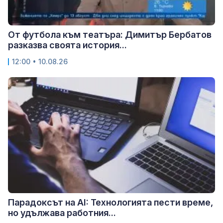
От футбола към театъра: Димитър Бербатов
разказва своята история...
12:00 • 10.08.26
Парадоксът на AI: Технологията пести време,
но удължава работния...