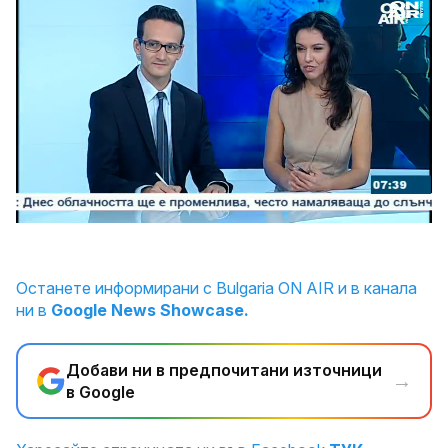
Loaded
:
Unmute
6.43%
Останете информирани с Bulgaria ON AIR и в канала
ни в
Google News Showcase.
Добави ни в предпочитани източници
→
в Google