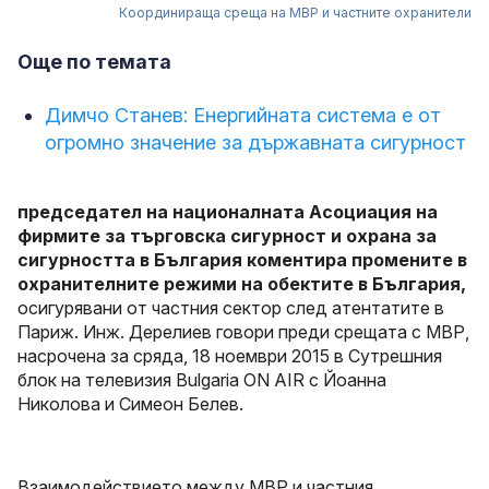
Координираща среща на МВР и частните охранители
Още по темата
Димчо Станев: Енергийната система е от
огромно значение за държавната сигурност
председател на националната Асоциация на
фирмите за търговска сигурност и охрана за
сигурността в България коментира промените в
охранителните режими на обектите в България,
осигурявани от частния сектор след атентатите в
Париж. Инж. Дерелиев говори преди срещата с МВР,
насрочена за сряда, 18 ноември 2015 в Сутрешния
блок на телевизия Bulgaria ON AIR с Йоанна
Николова и Симеон Белев.
Взаимодействието между МВР и частния