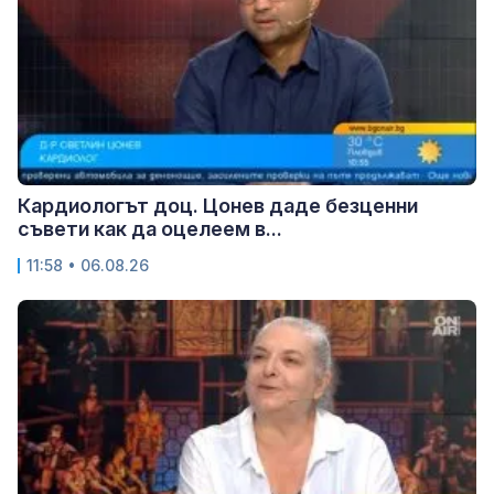
Кардиологът доц. Цонев даде безценни
съвети как да оцелеем в...
11:58 • 06.08.26