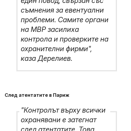
един повод, свързан със
съмнения за евентуални
проблеми. Самите органи
на МВР засилиха
контрола и проверките на
охранителни фирми",
каза Дерелиев.
След атентатите в Париж
"Контролът върху всички
охранявани е затегнат
след атентатите. Това