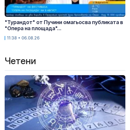
"Турандот" от Пучини омагьосва публиката в
"Опера на площада"...
11:38 • 06.08.26
Четени