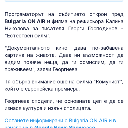
Програматорът на събитието открои пред
Bulgaria ON AIR
и филма на режисьора Калина
Николова за писателя Георги Господинов -
"Естествен филм".
"Документалното кино дава по-забавена
картина на живота. Дава ни възможност да
видим повече неща, да ги осмислим, да ги
преживеем", заяви Георгиева.
Тя обърна внимание още на филма "Комунист",
който е европейска премиера.
Георгиева сподели, че основната цел е да се
изнася култура и извън столицата.
Останете информирани с Bulgaria ON AIR и в
канала ни в
Google News Showcase.