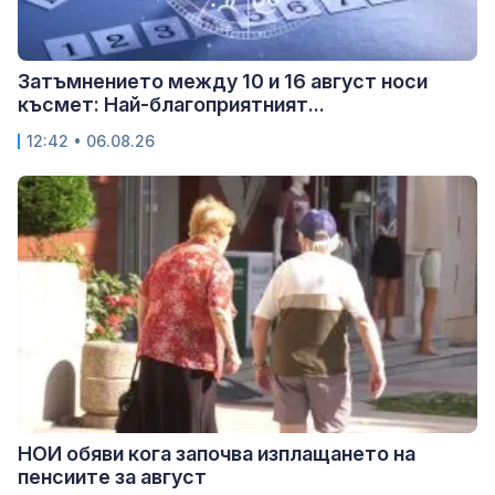
Затъмнението между 10 и 16 август носи
късмет: Най-благоприятният...
12:42 • 06.08.26
НОИ обяви кога започва изплащането на
пенсиите за август