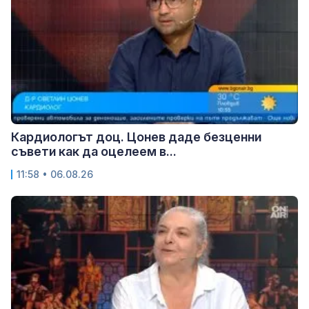
Кардиологът доц. Цонев даде безценни
съвети как да оцелеем в...
11:58 • 06.08.26