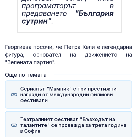
програматорът в
предаването
"България
сутрин"
.
Георгиева посочи, че Петра Кели е легендарна
фигура, основател на движението на
"Зелената партия".
Още по темата
Сериалът "Мамник" с три престижни
награди от международни филмови
фестивали
Театралният фестивал "Възходът на
талантите" се провежда за трета година
в София