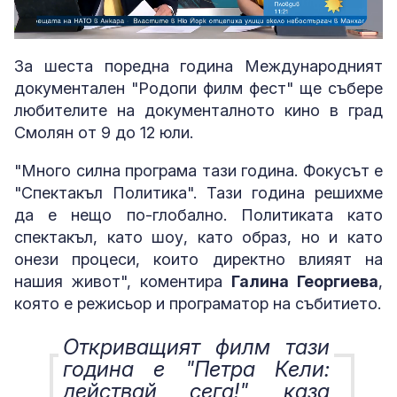
Loaded
:
Unmute
8.97%
За шеста поредна година Международният
документален "Родопи филм фест" ще събере
любителите на документалното кино в град
Смолян от 9 до 12 юли.
"Много силна програма тази година. Фокусът е
"Спектакъл Политика". Тази година решихме
да е нещо по-глобално. Политиката като
спектакъл, като шоу, като образ, но и като
онези процеси, които директно влияят на
нашия живот", коментира
Галина Георгиева
,
която е режисьор и програматор на събитието.
Откриващият филм тази
година е "Петра Кели:
действай сега!", каза