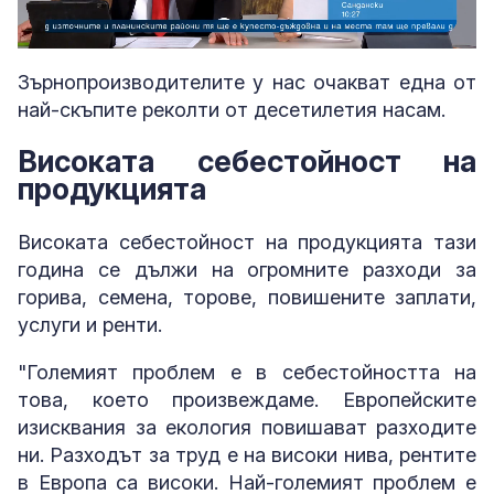
Loaded
:
Unmute
6.21%
Зърнопроизводителите у нас очакват една от
най-скъпите реколти от десетилетия насам.
Високата себестойност на
продукцията
Високата себестойност на продукцията тази
година се дължи на огромните разходи за
горива, семена, торове, повишените заплати,
услуги и ренти.
"Големият проблем е в себестойността на
това, което произвеждаме. Европейските
изисквания за екология повишават разходите
ни. Разходът за труд е на високи нива, рентите
в Европа са високи. Най-големият проблем е