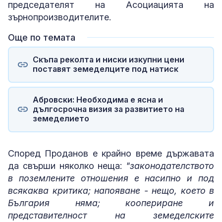
председателят на Асоциацията на
зърнопроизводителите.
Още по темата
Скъпа реколта и ниски изкупни цени
поставят земеделците под натиск
Абровски: Необходима е ясна и
дългосрочна визия за развитието на
земеделието
Според Проданов е крайно време държавата
да свърши няколко неща:
"законодателството
в поземлените отношения е насипно и под
всякаква критика; напояване - нещо, което в
България няма; коопериране и
представителност на земеделските