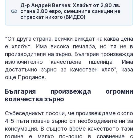
Д-р Андрей Велчев: Хлябът от 2,80 лв.
стана 2,80 евро, смешните санкции не
стряскат никого (ВИДЕО)
"От друга страна, всички виждат на каква цена
е хлябът. Има висока печалба, но тя не в
производителя на зърно. България произвежда
изключително качествена пшеница. Има
достатъчно зърно за качествен хляб", каза
още Проданов.
България произвежда огромни
количества зърно
Събеседникът посочи, че произвеждаме около
4-5 пъти повече зърно от необходимите ни за
консумация. В същото време качеството тази
година е малко по-лошо в сравнение с