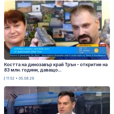
Костта на динозавър край Трън - откритие на
83 млн. години, даващо...
11:52 • 05.08.26