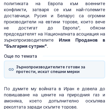
политиката на Европа към военните
конфликти, затваря се към най-големите
доставчици. Русия и Беларус са огромни
производители на евтини торове, които вече
не достигат до Европа", обясни
председателят на Националната асоциация на
зърнопроизводителите
Илия Проданов в
"България сутрин"
.
Още по темата
Зърнопроизводителите готови за
протести, искат спешни мерки
По думите му войната в Иран е довела до
повишаване на цените на природния газ и
амоняка, което допълнително оскъпява
реколтата заради скъпите торове.