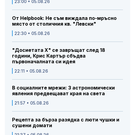
23:00 • 05.08.26
От Helpbook: Не съм виждала по-мръсно
място от столичния кв. "Левски"
22:30 • 05.08.26
"Досиетата Х" се завръщат след 18
години, Крис Картър сбъдва
първоначалната си идея
22:11 • 05.08.26
В социалните мрежи: 3 астрономически
явления предвещават края на света
21:57 • 05.08.26
Рецепта за бърза разядка с люти чушки и
сушени домати
21:37 • 05.08.26