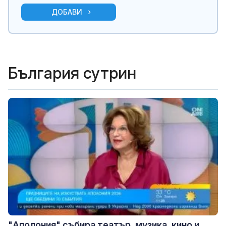
ДОБАВИ
България сутрин
"Аполония" събира театър, музика, кино и