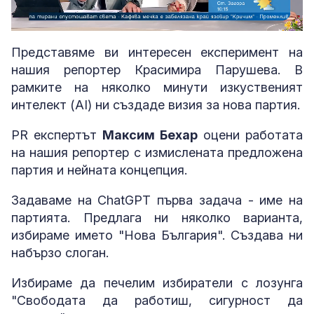
Loaded
:
Unmute
15.55%
Представяме ви интересен експеримент на
нашия репортер Красимира Парушева. В
рамките на няколко минути изкуственият
интелект (AI) ни създаде визия за нова партия.
PR експертът
Максим Бехар
оцени работата
на нашия репортер с измислената предложена
партия и нейната концепция.
Задаваме на ChatGPT първа задача - име на
партията. Предлага ни няколко варианта,
избираме името "Нова България". Създава ни
набързо слоган.
Избираме да печелим избиратели с лозунга
"Свободата да работиш, сигурност да