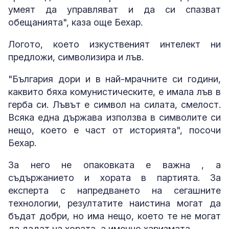
умеят да управляват и да си спазват
обещанията", каза още Бехар.
Логото, което изкуственият интелект ни
предложи, символизира и лъв.
"България дори и в най-мрачните си години,
каквито бяха комунистическите, е имала лъв в
герба си. Лъвът е символ на силата, смелост.
Всяка една държава използва в символите си
нещо, което е част от историята", посочи
Бехар.
За него не опаковката е важна , а
съдържанието и хората в партията. За
експерта с напредването на сегашните
технологии, резултатите наистина могат да
бъдат добри, но има нещо, което те не могат
да дадат на хората, а именно харизмата.