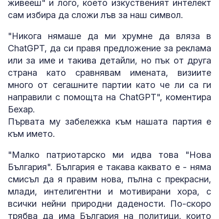
живееш" и лого, което изкуственият интелект
сам избира да сложи лъв за наш символ.
"Никога нямаше да ми хрумне да вляза в
ChatGPT, да си правя предложение за реклама
или за име и такива детайли, но пък от друга
страна като сравнявам имената, визиите
много от сегашните партии като че ли са ги
направили с помощта на ChatGPT", коментира
Бехар.
Първата му забележка към нашата партия е
към името.
"Малко патриотарско ми идва това "Нова
България". България е такава каквато е - няма
смисъл да я правим нова, пълна с прекрасни,
млади, интелигентни и мотивирани хора, с
всички нейни природни дадености. По-скоро
трябва да има България на политици, които