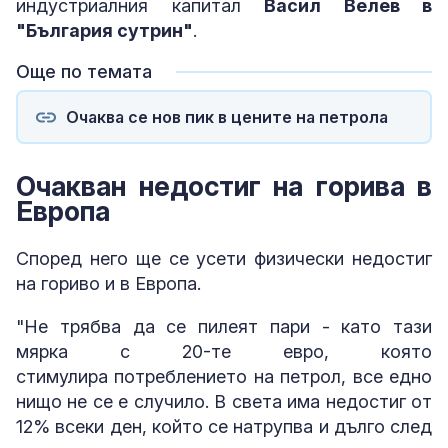
индустриалния капитал
Васил Велев в
"България сутрин"
.
Още по темата
Очаква се нов пик в цените на петрола
Очакван недостиг на горива в
Европа
Според него ще се усети физически недостиг
на гориво и в Европа.
"Не трябва да се пилеят пари - като тази
мярка с 20-те евро, която
стимулира потреблението на петрол, все едно
нищо не се е случило. В света има недостиг от
12% всеки ден, който се натрупва и дълго след