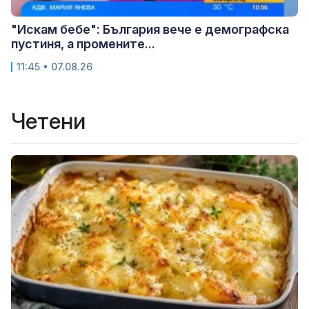
"Искам бебе": България вече е демографска
пустиня, а промените...
11:45 • 07.08.26
Четени