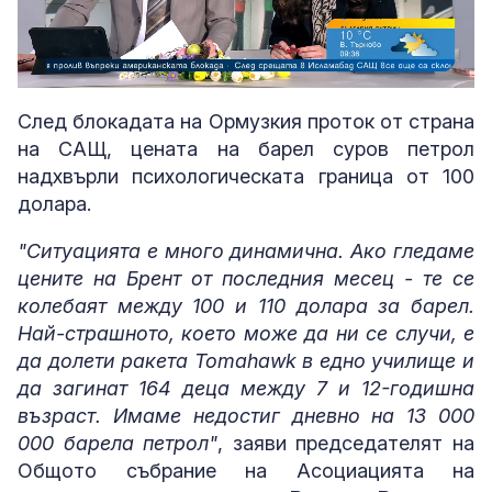
Loaded
:
Unmute
4.68%
След блoкaдата на Ормузкия проток от страна
на САЩ, цената на барел суров петрол
надхвърли психологическата граница от 100
долара.
"Ситуацията е много динамична. Ако гледаме
цените на Брент от последния месец - те се
колебаят между 100 и 110 долара за барел.
Най-страшното, което може да ни се случи, е
да долети ракета Tomahawk в едно училище и
да загинат 164 деца между 7 и 12-годишна
възраст. Имаме недостиг дневно на 13 000
000 барела петрол"
, заяви председателят на
Общото събрание на Асоциацията на