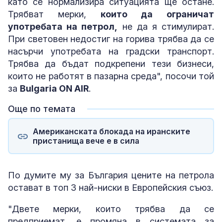
като се нормализира ситуацията ще остане.
Трябват мерки,
които да ограничат
употребата на петрол,
не да я стимулират.
При световен недостиг на горива трябва да се
насърчи употребата на градски транспорт.
Трябва да бъдат подкрепени тези бизнеси,
които не работят в пазарна среда", посочи той
за
Bulgaria ON AIR
.
Още по темата
Американската блокада на иранските
пристанища вече е в сила
По думите му за България цените на петрола
остават в топ 3 най-ниски в Европейския съюз.
"Двете мерки, които трябва да се
предприемат, е промяна в системата за