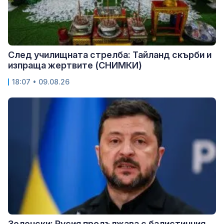
След училищната стрелба: Тайланд скърби и
изпраща жертвите (СНИМКИ)
18:07 • 09.08.26
Зеленски: Русия продължава с балистичния