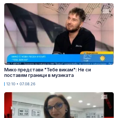
Мико представи "Тебе викам": Не си
поставям граници в музиката
12:10 • 07.08.26