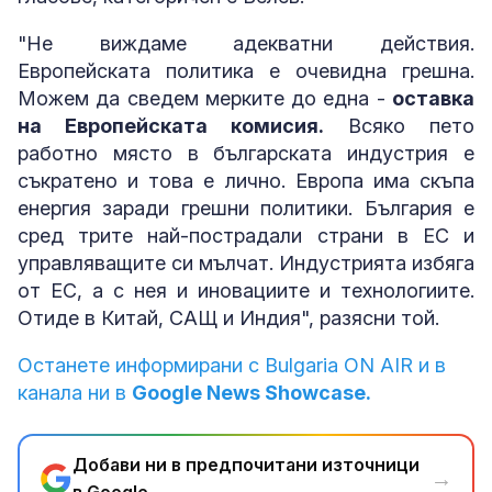
"Не виждаме адекватни действия.
Европейската политика е очевидна грешна.
Можем да сведем мерките до една -
оставка
на Европейската комисия.
Всяко пето
работно място в българската индустрия е
съкратено и това е лично. Европа има скъпа
енергия заради грешни политики. България е
сред трите най-пострадали страни в ЕС и
управляващите си мълчат. Индустрията избяга
от ЕС, а с нея и иновациите и технологиите.
Отиде в Китай, САЩ и Индия", разясни той.
Останете информирани с Bulgaria ON AIR и в
канала ни в
Google News Showcase.
Добави ни в предпочитани източници
→