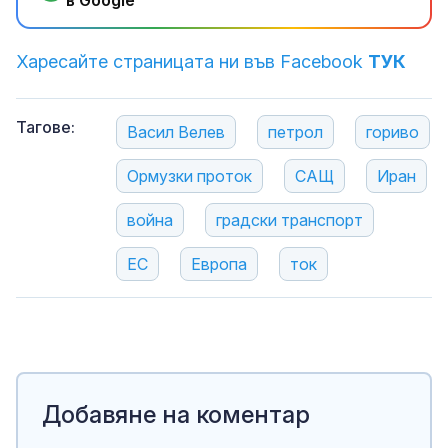
в Google
Харесайте страницата ни във Facebook
ТУК
Тагове:
Васил Велев
петрол
гориво
Ормузки проток
САЩ
Иран
война
градски транспорт
ЕС
Европа
ток
Добавяне на коментар