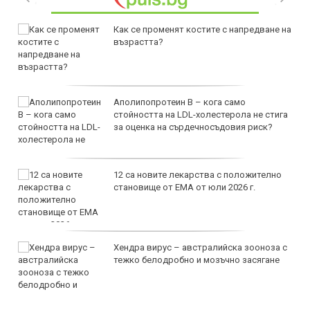
Как се променят костите с напредване на
възрастта?
Аполипопротеин B – кога само
стойността на LDL-холестерола не стига
за оценка на сърдечносъдовия риск?
12 са новите лекарства с положително
становище от ЕМА от юли 2026 г.
Хендра вирус – австралийска зооноза с
тежко белодробно и мозъчно засягане