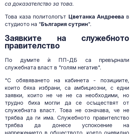
са доказателство за това.
Това каза политологът
Цветанка Андреева
в
студиото на "
България сутрин
".
Заявките на служебното
правителство
По думите ѝ ПП-ДБ са превърнали
служебната власт в "голям негатив".
"С обявяването на кабинета - позициите,
които бяха избрани, са амбициозни, с едни
заявки, които не че не са необходими, но
трудно биха могли да се осъществят от
служебната власт. Това не означава, че не
трябва да ги има. Служебното правителство
трябва да донесе успокоение на
напрежението в обществото, което очевидно