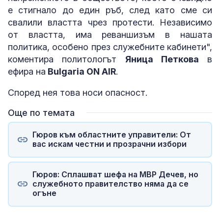
е стигнало до един ръб, след като сме си
свалили властта чрез протести. Независимо
от властта, има реваншизъм в нашата
политика, особено през служебните кабинети",
коментира политологът
Яница Петкова
в
ефира на
Bulgaria ON AIR
.
Според нея това носи опасност.
Още по темата
Гюров към областните управители: От
вас искам честни и прозрачни избори
Гюров: Сплашват шефа на МВР Дечев, но
служебното правителство няма да се
огъне