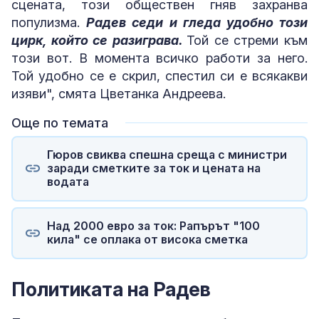
сцената, този обществен гняв захранва
популизма.
Радев седи и гледа удобно този
цирк, който се разиграва.
Той се стреми към
този вот. В момента всичко работи за него.
Той удобно се е скрил, спестил си е всякакви
изяви", смята Цветанка Андреева.
Още по темата
Гюров свиква спешна среща с министри
заради сметките за ток и цената на
водата
Над 2000 евро за ток: Рапърът "100
кила" се оплака от висока сметка
Политиката на Радев