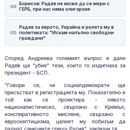
Борисов: Радев не може да се мери с
ГЕРБ, при нас няма олигархия
Радев за еврото, Украйна и ролята му в
политиката: "Искам напълно свободни
граждани"
Според Андреева големият въпрос е дали
Радев ще "убие" тези, които го издигнаха за
президент - БСП.
"Говори се, че социалдемократи ще
присъстват в регистрацията му. Показателно е
той как се проектира - лявото
националистическо, свързано с Кремъл,
конспиративното мислене, свързано с
евроскептицизма, целият му лобизъм да
паднат санкциите срещу Русия", заключи тя.