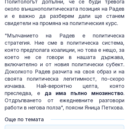
Политологът допълни, че се буди тревога
около външнополитическата позиция на Радев
и е важно да разберем дали ще станем
свидетели на промяна на политическия курс.
"Мълчанието на Радев е политическа
стратегия. Ние сме в политическа система,
която предполага коалиции, но това е нещо, за
което не се говори в нашата държава,
включително и от новия политически субект.
Доколкото Радев разчита на своя образ и на
своята политическа легитимност, по-скоро
изчаква. Най-вероятно целта, която
преследва, е
да има пълно мнозинство
.
Отдръпването от ежедневните разговори
работи в негова полза", поясни Яница Петкова.
Още по темата