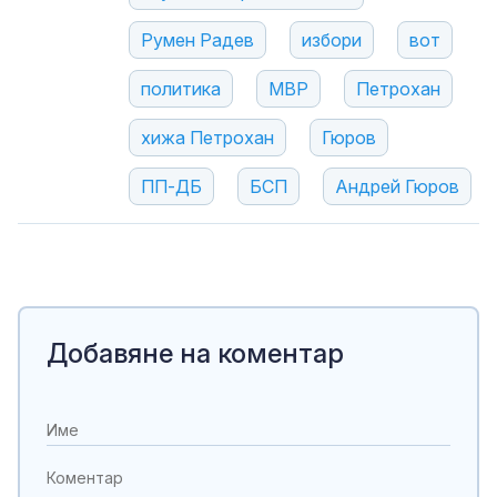
Румен Радев
избори
вот
политика
МВР
Петрохан
хижа Петрохан
Гюров
ПП-ДБ
БСП
Андрей Гюров
Добавяне на коментар