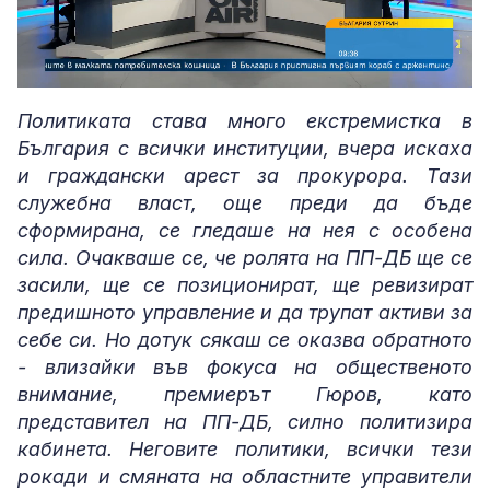
Loaded
:
Unmute
2.30%
Политиката става много екстремистка в
България с всички институции, вчера искаха
и граждански арест за прокурора. Тази
служебна власт, още преди да бъде
сформирана, се гледаше на нея с особена
сила. Очакваше се, че ролята на ПП-ДБ ще се
засили, ще се позиционират, ще ревизират
предишното управление и да трупат активи за
себе си. Но дотук сякаш се оказва обратното
- влизайки във фокуса на общественото
внимание, премиерът Гюров, като
представител на ПП-ДБ, силно политизира
кабинета. Неговите политики, всички тези
рокади и смяната на областните управители