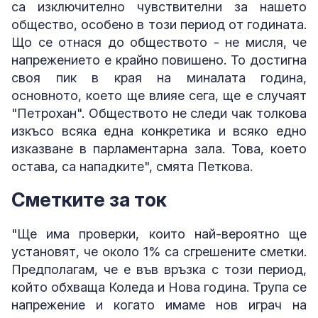
са изключително чувствителни за нашето
общество, особено в този период от годината.
Що се отнася до обществото - не мисля, че
напрежението е крайно повишено. То достигна
своя пик в края на миналата година,
основното, което ще влияе сега, ще е случаят
"Петрохан". Обществото не следи чак толкова
изкъсо всяка една конкретика и всяко едно
изказване в парламентарна зала. Това, което
остава, са нападките", смята Петкова.
Сметките за ток
"Ще има проверки, които най-вероятно ще
установят, че около 1% са сгрешените сметки.
Предполагам, че е във връзка с този период,
който обхваща Коледа и Нова година. Трупа се
напрежение и когато имаме нов играч на