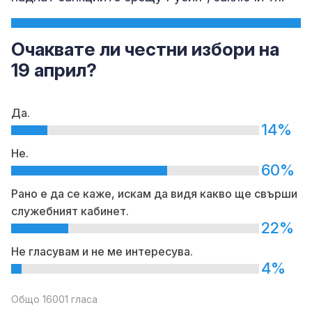
Очаквате ли честни избори на
19 април?
Да.
14%
Не.
60%
Рано е да се каже, искам да видя какво ще свърши
служебният кабинет.
22%
Не гласувам и не ме интересува.
4%
Общо 16001 гласа