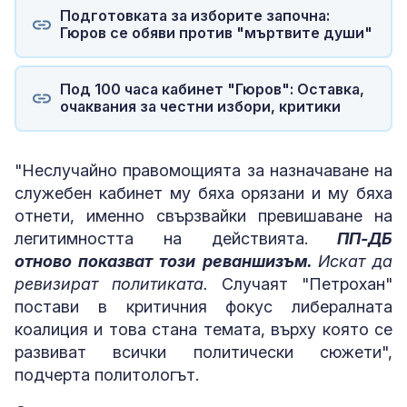
Подготовката за изборите започна:
Гюров се обяви против "мъртвите души"
Под 100 часа кабинет "Гюров": Оставка,
очаквания за честни избори, критики
"Неслучайно правомощията за назначаване на
служебен кабинет му бяха орязани и му бяха
отнети, именно свързвайки превишаване на
легитимността на действията.
ПП-ДБ
отново показват този реваншизъм.
Искат да
ревизират политиката.
Случаят "Петрохан"
постави в критичния фокус либералната
коалиция и това стана темата, върху която се
развиват всички политически сюжети",
подчерта политологът.