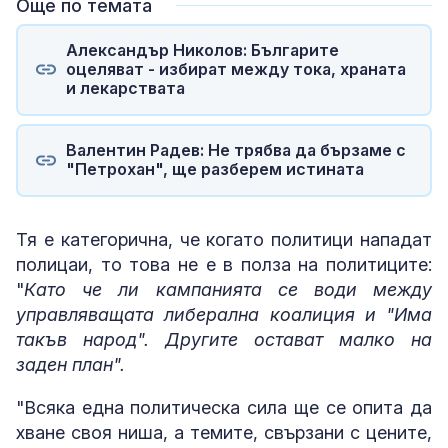
Още по темата
Александър Николов: Българите
оцеляват - избират между тока, храната
и лекарствата
Валентин Радев: Не трябва да бързаме с
"Петрохан", ще разберем истината
Тя е категорична, че когато политици нападат
полицаи, то това не е в полза на политиците:
"
Като че ли кампанията се води между
управляващата либерална коалиция и "Има
такъв народ". Другите остават малко на
заден план".
"Всяка една политическа сила ще се опита да
хване своя ниша, а темите, свързани с цените,