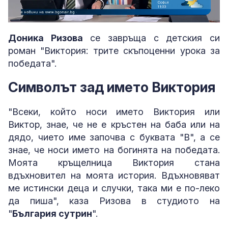
Loaded
:
Unmute
5.39%
Доника Ризова
се завръща с детския си
роман "Виктория: трите скъпоценни урока за
победата".
Символът зад името Виктория
"Всеки, който носи името Виктория или
Виктор, знае, че не е кръстен на баба или на
дядо, чието име започва с буквата "В", а се
знае, че носи името на богинята на победата.
Моята кръщелница Виктория стана
вдъхновител на моята история. Вдъхновяват
ме истински деца и случки, така ми е по-леко
да пиша", каза Ризова в студиото на
"
България сутрин
".