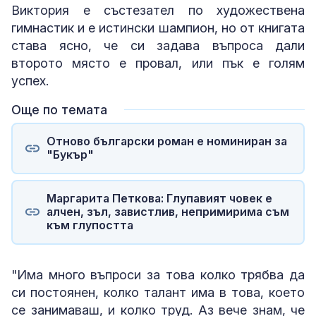
Виктория е състезател по художествена
гимнастик и е истински шампион, но от книгата
става ясно, че си задава въпроса дали
второто място е провал, или пък е голям
успех.
Още по темата
Отново български роман е номиниран за
"Букър"
Маргарита Петкова: Глупавият човек е
алчен, зъл, завистлив, непримирима съм
към глупостта
"Има много въпроси за това колко трябва да
си постоянен, колко талант има в това, което
се занимаваш, и колко труд. Аз вече знам, че