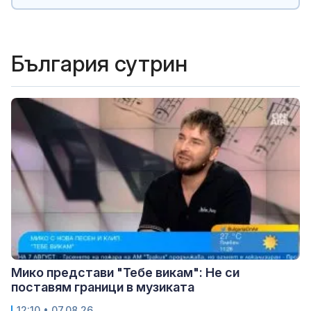
България сутрин
Мико представи "Тебе викам": Не си
поставям граници в музиката
12:10 • 07.08.26