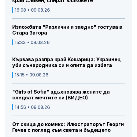
край Сливен, спират влаковете
16:08 • 09.08.26
Изложбата "Различни и заедно" гостува в
Стара Загора
15:33 • 09.08.26
Кървава разпра край Кошарица: Украинец
уби сънародника си и опита да избяга
15:15 • 09.08.26
"Girls of Sofia" вдъхновява жените да
следват мечтите си (ВИДЕО)
14:56 • 09.08.26
От скица до комикс: Илюстраторът Георги
Гечев с поглед към света и бъдещето