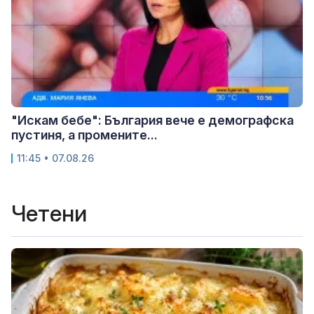
"Искам бебе": България вече е демографска
пустиня, а промените...
11:45 • 07.08.26
Четени