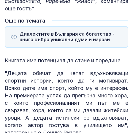
състезанието, наречено "живот"
, коментира
още гостът.
Още по темата
Диалектите в България са богатство -
книга събра уникални думи и изрази
Книгата има потенциал да стане и поредица.
"Децата обичат да четат вдъхновяващи
спортни истории, които да ги мотивират.
Всяко дете има спорт, който му е интересен.
На премиерата успях да прегърна много хора,
с които професионалният ми път ме е
свързвал, хора, които са ми давали житейски
уроци. А децата истински се вдъхновяват,
когато автор гостува в училището им",
категорична е Доника Ризова.