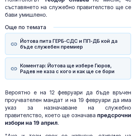
съставянето на служебно правителство ще се
бави умишлено.
Още по темата
Йотова пита ГЕРБ-СДС и ПП-ДБ кой да
бъде служебен премиер
Коментар: Йотова ще избере Гюров,
Радев не каза с кого и как ще се бори
Вероятно е на 12 февруари да бъде връчен
проучвателен мандат и на 19 февруари да има
указ за назначаване на служебно
правителство, което ще означава
предсрочни
избори на 19 април
.
"Ако и този срок се изпусне, отиваме на