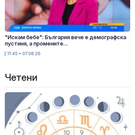
"Искам бебе": България вече е демографска
пустиня, а промените...
11:45 • 07.08.26
Четени