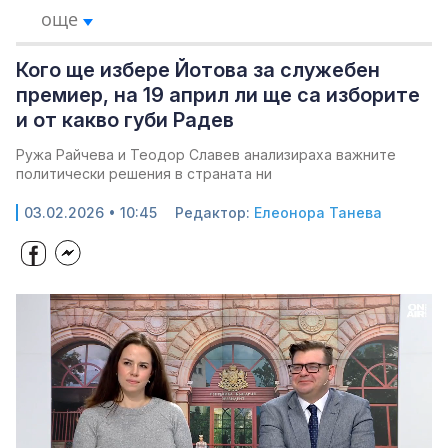
още
Кого ще избере Йотова за служебен
премиер, на 19 април ли ще са изборите
и от какво губи Радев
Ружа Райчева и Теодор Славев анализираха важните
политически решения в страната ни
03.02.2026 • 10:45
Редактор:
Елеонора Танева