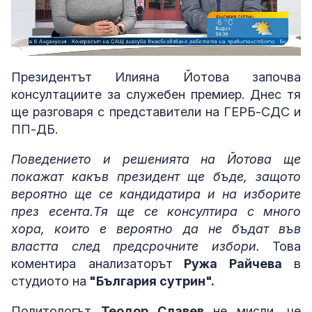
Loaded
:
Unmute
3.33%
Президентът Илияна Йотова започва
консултациите за служебен премиер. Днес тя
ще разговаря с представители на ГЕРБ-СДС и
ПП-ДБ.
Поведението и решенията на Йотова ще
покажат какъв президент ще бъде, защото
вероятно ще се кандидатира и на изборите
през есента.Тя ще се консултира с много
хора, които е вероятно да не бъдат във
властта след предсрочните избори.
Това
коментира анализаторът
Ружа Райчева
в
студиото на
"България сутрин".
Политологът
Теодор Славев
не мисли, че