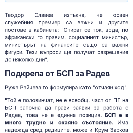
Теодор Славев изтъкна, че освен
служебния премиер са важни и другите
постове в кабинета: "Спират се ток, вода, по
африкански го правим, социалният министър,
министърът на финансите също са важни
фигури. Тези въпроси ще получат разрешение
до няколко дни".
Подкрепа от БСП за Радев
Ружа Райчева го формулира като "отчаян ход".
"Той е половинчат, не е всеобщ, част от ПГ на
БСП започна да прави заявки за работа с
Радев, това не е единна позиция
. БСП е в
много трудно и окаяно състояние.
Има
надежда сред редиците, може и Крум Зарков