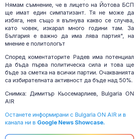
Нямам съмнение, че в лицето на Йотова БСП
ще имат един симпатизант. Тя не може да
избяга, нея също я вълнува какво се случва,
като човек, изкарал много години там. За
България е важно да има лява партия", на
мнение е политологът
Според коментаторите Радев има потенциал
да бъда първа политическа сила и това ще
бъде за сметка на всички партии. Очакванията
са избирателната активност да бъде над 50%.
Снимка: Димитър Кьосемарлиев, Bulgaria ON
AIR
Останете информирани с Bulgaria ON AIR и в
канала ни в
Google News Showcase.