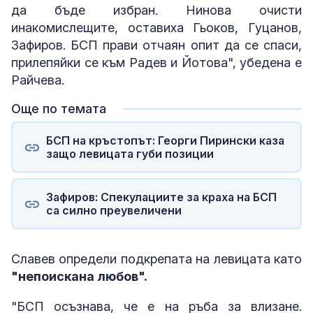
да бъде избран. Нинова очисти
инакомислещите, оставиха Гьоков, Гуцанов,
Зафиров. БСП прави отчаян опит да се спаси,
прилепяйки се към Радев и Йотова", убедена е
Райчева.
Още по темата
БСП на кръстопът: Георги Пирински каза
защо левицата губи позиции
Зафиров: Спекулациите за краха на БСП
са силно преувеличени
Славев определи подкрепата на левицата като
"непоискана любов".
"БСП осъзнава, че е на ръба за влизане.