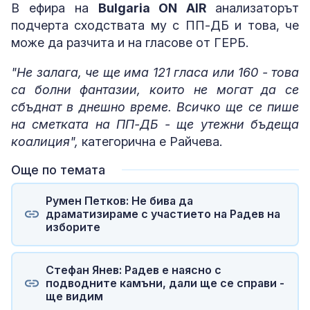
В ефира на
Bulgaria ON AIR
анализаторът
подчерта сходствата му с ПП-ДБ и това, че
може да разчита и на гласове от ГЕРБ.
"Не залага, че ще има 121 гласа или 160 - това
са болни фантазии, които не могат да се
сбъднат в днешно време. Всичко ще се пише
на сметката на ПП-ДБ - ще утежни бъдеща
коалиция",
категорична е Райчева.
Още по темата
Румен Петков: Не бива да
драматизираме с участието на Радев на
изборите
Стефан Янев: Радев е наясно с
подводните камъни, дали ще се справи -
ще видим