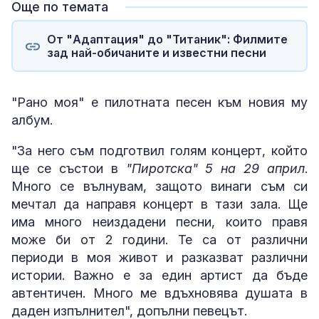
Още по темата
От "Адаптация" до "Титаник": Филмите
зад най-обичаните и известни песни
"Рано моя" е пилотната песен към новия му
албум.
"За него съм подготвил голям концерт, който
ще се състои в
"Пиротска" 5 на 29 април
.
Много се вълнувам, защото винаги съм си
мечтал да направя концерт в тази зала. Ще
има много неиздадени песни, които правя
може би от 2 години. Те са от различни
периоди в моя живот и разказват различни
истории. Важно е за един артист да бъде
автентичен. Много ме вдъхновява душата в
даден изпълнител", допълни певецът.