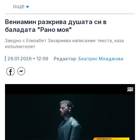
още
Вениамин разкрива душата си в
баладата "Рано моя"
Заедно с Елизабет Захариева написахме текста, каза
изпълнителят
29.01.2026 • 12:09
Редактор:
Беатрис Младжова