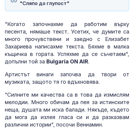
"Сляпо до глупост"
"Когато започнахме да работим върху
песента, нямаше текст. Усетих, че думите са
много прочувствени и заедно с Елизабет
Захариева написахме текста. Бяхме в малка
къщичка в гората. Успяхме да се съчетаем",
допълни той за
Bulgaria ON AIR
.
Артистът винаги започва да твори от
музиката, защото тя го вдъхновява.
"Силните ми качества са в това да измислям
мелодии. Много обичам да пея за истинските
неща, душата ми иска балади. Някъде, където
да мога да излея гласа си и да разказвам
различни истории", посочи Вениамин.