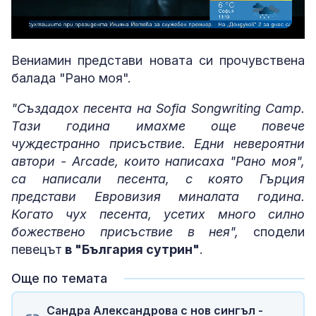
Loaded
:
Unmute
8.60%
Вениамин представи новата си прочувствена
балада "Рано моя".
"Създадох песента на Sofia Songwriting Camp.
Тази година имахме още повече
чуждестранно присъствие. Едни невероятни
автори - Arcade, които написаха "Рано моя",
са написали песента, с която Гърция
представи Евровизия миналата година.
Когато чух песента, усетих много силно
божествено присъствие в нея",
сподели
певецът
в "България сутрин"
.
Още по темата
Сандра Александрова с нов сингъл -