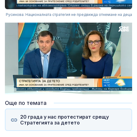
Русинова: Националната стратегия не предвижда отнемане на деца
Loaded
:
Unmute
5.19%
Още по темата
20 града у нас протестират срещу
Стратегията за детето