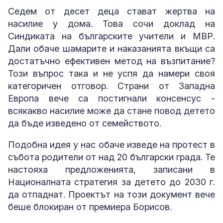
Седем от десет деца стават жертва на
насилие у дома. Това сочи доклад на
Синдиката на българските учители и МВР.
Дали обаче шамарите и наказанията вкъщи са
достатъчно ефективен метод на възпитание?
Този въпрос така и не успя да намери своя
категоричен отговор. Страни от Западна
Европа вече са постигнали консенсус -
всякакво насилие може да стане повод детето
да бъде изведено от семейството.
Подобна идея у нас обаче изведе на протест в
събота родители от над 20 български града. Те
настояха предложенията, записани в
Националната стратегия за детето до 2030 г.
да отпаднат. Проектът на този документ вече
беше блокиран от премиера Борисов.