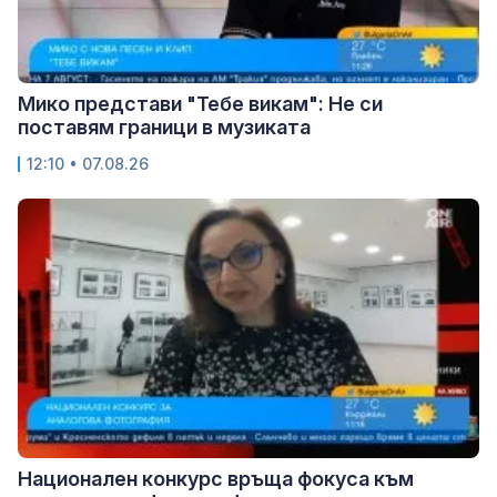
Мико представи "Тебе викам": Не си
поставям граници в музиката
12:10 • 07.08.26
Национален конкурс връща фокуса към