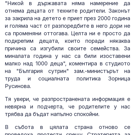
"Никой в държавата няма намерение да
отнема децата от техните родители. Законът
за закрила на детето е приет през 2000 година
и голяма част от разпоредбите в него дори не
са променяни оттогава. Целта ни е просто да
подкрепим децата, които поради някаква
причина са изгубили своите семейства. За
миналата година у нас са били изоставени
малко над 1000 деца", коментира в студиото
на "България сутрин" зам.-министърът на
труда и социалната политика Зорница
Русинова.
Тя увери, че разпространената информация е
невярна и подчерта, че родителите у нас
трябва да бъдат напълно спокойни.
В събота в цялата страна отново се
проведоха протести срещу Стратегията за