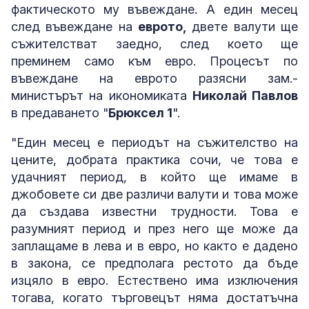
фактическото му въвеждане. А един месец
след въвеждане на
еврото,
двете валути ще
съжителстват заедно, след което ще
преминем само към евро. Процесът по
въвеждане на еврото разясни зам.-
министърът на икономиката
Николай Павлов
в предаването "
Брюксел 1
".
"Един месец е периодът на съжителство на
цените, добрата практика сочи, че това е
удачният период, в който ще имаме в
джобовете си две различи валути и това може
да създава известни трудности. Това е
разумният период и през него ще може да
заплащаме в лева и в евро, но както е дадено
в закона, се предполага рестото да бъде
изцяло в евро. Естествено има изключения
тогава, когато търговецът няма достатъчна