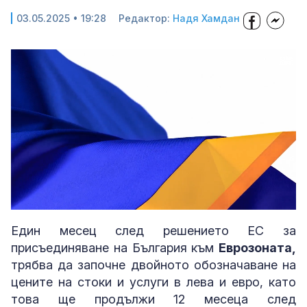
03.05.2025 • 19:28
Редактор:
Надя Хамдан
Loaded
:
Unmute
3.23%
Един месец след решението ЕС за
присъединяване на България към
Еврозоната,
трябва да започне двойното обозначаване на
цените на стоки и услуги в лева и евро, като
това ще продължи 12 месеца след