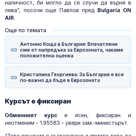
наличност, би могло да се случи да върне в
лева", посочи още Павлов пред
Bulgaria ON
AIR
.
Още по темата
Антонио Коща в България: Впечатлени
сме от напредъка за Еврозоната, чакаме
положителна оценка
Кристалина Георгиева: За България е все
по-важно да бъде в Еврозоната
Курсът е фиксиран
Обменният курс
е ясен, фиксиран и
неотменим - 1.95583 - увери зам.-министърът.
"Това решение е съгласувано и прието това да