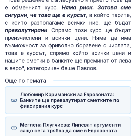
е обменният курс.
Няма риск. Затова сме
сигурни, че това ще е курсът
, в който парите,
с които разполагаме всички ние, ще бъдат
превалутирани
. Спрямо този курс ще бъдат
преизчислени и всички цени. Няма да има
възможност за фриволно боравене с числата,
това е курсът, спрямо който всички цени и
нашите сметки в банките ще преминат от лева
в евро", категоричен беше Павлов.
Още по темата
Любомир Каримански за Еврозоната:
Банките ще превалутират сметките по
фиксирания курс
Меглена Плугчиева: Липсват аргументи
защо сега трябва да сме в Еврозоната