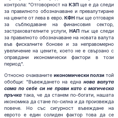
контрола: "Отговорност на
КЗП
ще е да следи
за правилното обозначаване и превалутиране
на цените от лева в евро.
КФН
пък ще отговаря
за съблюдаване на финансовия сектор,
застрахователните услуги,
НАП
пък ще следи
за правилното обозначаване на новата валута
във фискалните бонове и за неправомерно
увеличение на цените, което не е свързано с
оправдани икономически фактори в този
период".
Относно очакваните
икономически ползи
той
обобщи: "Въвеждането на една
нова валута
сама по себе си не прави като с магическа
пръчка
така, че да станем по-богати, нашата
икономика да стане по-силна и да произвежда
повече. Но със сигурност въвеждане на
еврото е един солиден фактор това да се