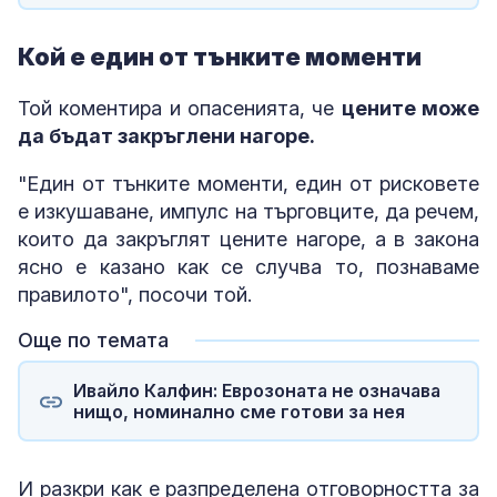
Кой е един от тънките моменти
Той коментира и опасенията, че
цените може
да бъдат закръглени нагоре.
"Един от тънките моменти, един от рисковете
е изкушаване, импулс на търговците, да речем,
които да закръглят цените нагоре, а в закона
ясно е казано как се случва то, познаваме
правилото", посочи той.
Още по темата
Ивайло Калфин: Еврозоната не означава
нищо, номинално сме готови за нея
И разкри как е разпределена отговорността за