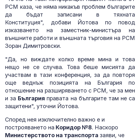
РСМ каза, че няма никакъв проблем българите
да бъдат записани в тяхната
Конституция", добави Йотова по повод
изказването на заместник-министъра на
външните работи и външната търговия на РСМ
Зоран Димитровски.
"Да, но виждате колко време мина и това
нещо не се случва. Това беше мисията да
участвам в тази конференция, за да повторя
още веднъж позицията на България по
отношение на разширяването с РСМ, че за мен
и за
България
правата на българите там не са
защитени", уточни Йотова.
Според нея изключително важно е и
построяването на
Коридор №8
. Наскоро
Министерството на транспорта
заяви, че