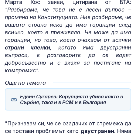
Марта Кос заяви, цитирана от БТА:
"Разбираме, че това не е лесен въпрос –
промяна на Конституцията. Ние разбираме, че
вашата страна иска да има гаранции след
всичко, което е преживяла. Не може да има
гаранции, но това, което очаквам от всички
страни членки
, когато има двустранни
въпроси, е разговорите да се водят
добросъвестно и с визия за постигане на
компромис".
Още по темата
Едвин Сугарев: Корупцията убива както в
Сърбия, така и в РСМ и в България
"Признавам си, че се озадачих от стремежа да
се постави проблемът като
двустранен
. Няма