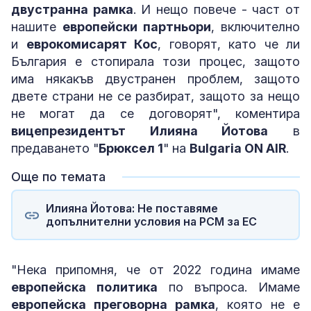
двустранна рамка
. И нещо повече - част от
нашите
европейски партньори
, включително
и
еврокомисарят Кос
, говорят, като че ли
България е стопирала този процес, защото
има някакъв двустранен проблем, защото
двете страни не се разбират, защото за нещо
не могат да се договорят", коментира
вицепрезидентът Илияна Йотова
в
предаването "
Брюксел 1
" на
Bulgaria ON AIR
.
Още по темата
Илияна Йотова: Не поставяме
допълнителни условия на РСМ за ЕС
"Нека припомня, че от 2022 година имаме
европейска политика
по въпроса. Имаме
европейска преговорна рамка
, която не е