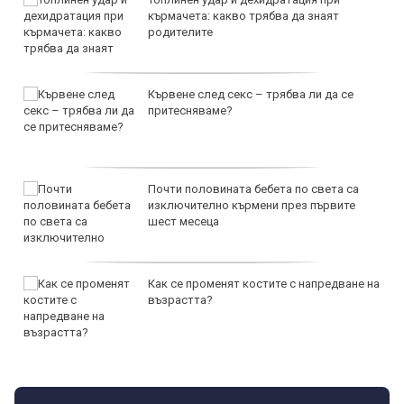
кърмачета: какво трябва да знаят
родителите
Кървене след секс – трябва ли да се
притесняваме?
Почти половината бебета по света са
изключително кърмени през първите
шест месеца
Как се променят костите с напредване на
възрастта?