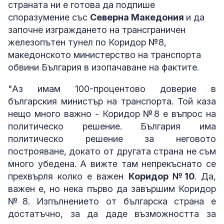
страната ни е готова да подпише
споразумение със
Северна Македония
и да
започне изграждането на трансграничен
железопътен тунел по Коридор №8,
македонското министерство на транспорта
обвини България в изопачаване на фактите.
"Аз имам 100-процентово доверие в
българския министър на транспорта. Той каза
нещо много важно - Коридор №8 е въпрос на
политическо решение. България има
политическо решение за неговото
построяване, докато от другата страна не съм
много убедена. А вижте там непрекъснато се
прехвърля колко е важен
Коридор №10
. Да,
важен е, но нека първо да завършим Коридор
№8. Изпълнението от българска страна е
достатъчно, за да даде възможността за