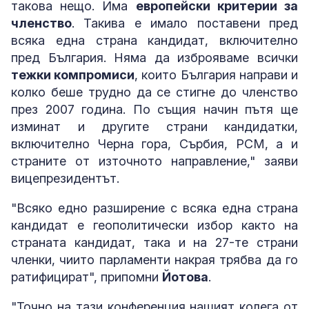
такова нещо. Има
европейски критерии за
членство
. Такива е имало поставени пред
всяка една страна кандидат, включително
пред България. Няма да изброяваме всички
тежки компромиси
, които България направи и
колко беше трудно да се стигне до членство
през 2007 година. По същия начин пътя ще
изминат и другите страни кандидатки,
включително Черна гора, Сърбия, РСМ, а и
страните от източното направление," заяви
вицепрезидентът.
"Всяко едно разширение с всяка една страна
кандидат е геополитически избор както на
страната кандидат, така и на 27-те страни
членки, чиито парламенти накрая трябва да го
ратифицират", припомни
Йотова
.
"Точно на тази конференция нашият колега от