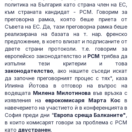
политика на България като страна член на ЕС,
към страната кандидат - РСМ. Говорим за
преговорна рамка, която беше приета от
Съвета на ЕС. Да, тази преговорна рамка беше
реализирана на базата на т. нар. френско
предложение, в което влизат и подписаните от
двете страни протоколи. т.е. говорим за
европейско законодателство и
РСМ
трябва да
изпълни тези критерии и това
законодателство
, ако нашите съседи искат
да започне преговорният процес с тях", каза
Илияна Йотова в отговор на въпрос на
водещата
Милена Милотинова
във връзка с
изявления на
еврокомисаря Марта Кос
в
навечерието на участието ѝ в конференцията в
София преди дни "
Европа среща Балканите"
,
в които комисарят говори за проблема с РСМ
като
двустранен
.