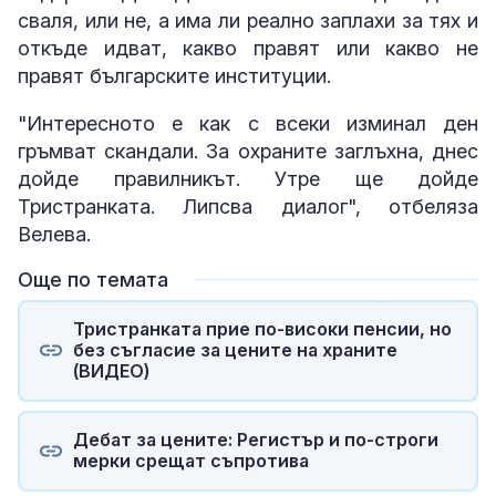
сваля, или не, а има ли реално заплахи за тях и
откъде идват, какво правят или какво не
правят българските институции.
"Интересното е как с всеки изминал ден
гръмват скандали. За охраните заглъхна, днес
дойде правилникът. Утре ще дойде
Тристранката. Липсва диалог", отбеляза
Велева.
Още по темата
Тристранката прие по-високи пенсии, но
без съгласие за цените на храните
(ВИДЕО)
Дебат за цените: Регистър и по-строги
мерки срещат съпротива