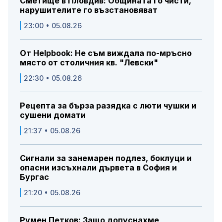
Сметище в Пловдив: Общината го чисти,
нарушителите го възстановяват
23:00 • 05.08.26
От Helpbook: Не съм виждала по-мръсно
място от столичния кв. "Левски"
22:30 • 05.08.26
Рецепта за бърза разядка с люти чушки и
сушени домати
21:37 • 05.08.26
Сигнали за занемарен подлез, боклуци и
опасни изсъхнали дървета в София и
Бургас
21:20 • 05.08.26
Румен Петков: Защо допуснахме