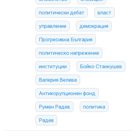
политически дебат
власт
управление
демокрация
Прогресивна България
политическо напрежение
институции
Бойко Станкушев
Валерия Велева
Антикорупционен фонд
Румен Радев
политика
Радев