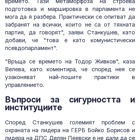
времето. Тази метаморфоза на строева
подготовка и маршировка в парламента не
мога да я разбера. Практически се опитват да
забранят на всички, които не са от тяхната
партия, да говорят", заяви Станкушев, като
добави, че "това е като комунистически
псевдопарламент".
"Връща се времето на Тодор Живков", каза
Велева, като коментира, че според нея се
узаконяват най-лошите практики в
управлението.
Въпроси за сигурността и
институциите
Според Станкушев големият проблем с
охраната на лидера на ГЕРБ Бойко Борисов и
лидера на ДПС Делян Пеевски е не дали да се