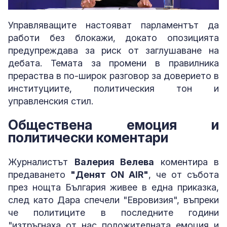
Loaded
:
Unmute
2.82%
Управляващите настояват парламентът да
работи без блокажи, докато опозицията
предупреждава за риск от заглушаване на
дебата. Темата за промени в правилника
прераства в по-широк разговор за доверието в
институциите, политическия тон и
управленския стил.
Обществена емоция и
политически коментари
Журналистът
Валерия Велева
коментира в
предаването
"Денят ON AIR"
, че от събота
през нощта България живее в една приказка,
след като Дара спечели "Евровизия", въпреки
че политиците в последните години
"изтръгнаха от нас положителната емоция и