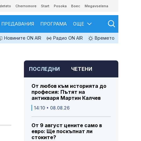
deteto
Chernomore
Start
Posoka
Boec
Megavselena
ПРЕДАВАНИЯ
ПРОГРАМА
ОЩЕ
Новините ON AIR
Радио ON AIR
Времето
ПОСЛЕДНИ
ЧЕТЕНИ
От любов към историята до
професия: Пътят на
антикваря Мартин Калчев
14:10 • 08.08.26
От 9 август цените само в
евро: Ще поскъпнат ли
стоките?