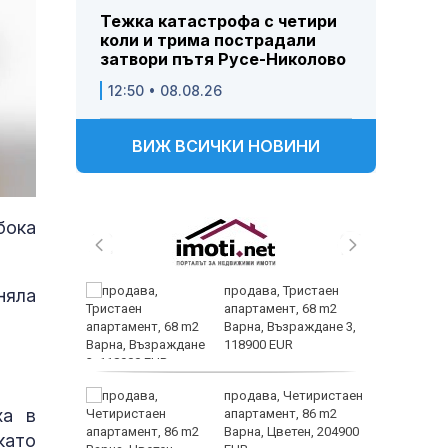
Тежка катастрофа с четири
коли и трима пострадали
затвори пътя Русе-Николово
12:50 • 08.08.26
ВИЖ ВСИЧКИ НОВИНИ
бока
 и
продава, Тристаен
няла
 при
апартамент, 68 m2
акво
Варна, Възраждане 3,
аят
118900 EUR
 секс –
продава, Четиристаен
ха в
се
апартамент, 86 m2
е?
Варна, Цветен, 204900
като