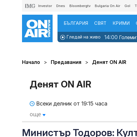
Investor
Dnes
Bloombergtv
Bulgaria On Air
Gol
T
БЪЛГАРИЯ
СВЯТ
КРИМИ
14:00
Гледай на живо
Големит
Начало
Предавания
Денят ON AIR
Денят ON AIR
Всеки делник от 19:15 часа
още
Министър Тодоров: Култ