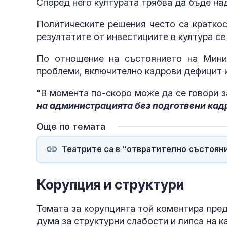
Според него културата трябва да бъде над
Политическите решения често са краткос
резултатите от инвестициите в култура се
По отношение на състоянието на Минис
проблеми, включително кадрови дефицит и
"В момента по-скоро може да се говори 
на администрацията без подготвени кад
Още по темата
Театрите са в "отвратително състояни
Корупция и структури
Темата за корупцията той коментира пред
дума за структурни слабости и липса на к