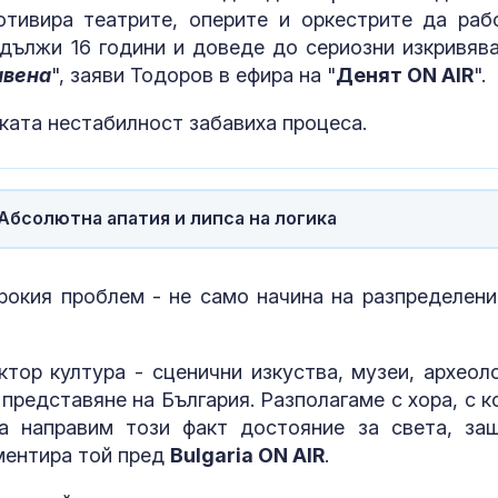
руски или ирански?
тивира театрите, оперите и оркестрите да раб
дължи 16 години и доведе до сериозни изкривява
Няма поражения върху
Почти полов
авена
", заяви Тодоров в ефира на "
Денят ON AIR
".
критична
бебета по све
инфраструктура след
изключителн
нахлуването на дрон в
кърмени през
ката нестабилност забавиха процеса.
шест месеца
Времето утро:
Как се проме
Температурите слабо
костите с на
ще се понижат и ще
на възрастта
 Абсолютна апатия и липса на логика
бъдат 30° - 35°
окия проблем - не само начина на разпределени
ктор култура - сценични изкуства, музеи, археоло
редставяне на България. Разполагаме с хора, с к
 направим този факт достояние за света, за
оментира той пред
Bulgaria ON AIR
.