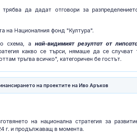
 трябва да дадат отговори за разпределениет
а на Националния фонд "Култура".
но схема, а
най-видимият резултат от липсат
ратегия какво се търси, нямаше да се случват 
оттам тръгва всичко", категоричен бе гостът.
инансирането на проектите на Иво Аръков
готвянето на национална стратегия за развити
24 г. и продължаващ в момента.