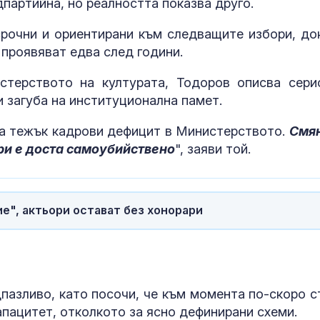
партийна, но реалността показва друго.
рочни и ориентирани към следващите избори, до
 проявяват едва след години.
терството на културата, Тодоров описва сери
 загуба на институционална памет.
за тежък кадрови дефицит в Министерството.
Смя
ри е доста самоубийствено
", заяви той.
е", актьори остават без хонорари
пазливо, като посочи, че към момента по-скоро с
апацитет, отколкото за ясно дефинирани схеми.