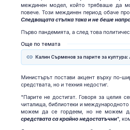
междинен модел, който трябваше да мо
повече. Този междинен период обаче про
Следващата стъпка така и не беше напр
Първо пандемията, а след това политичес
небето ни
Още по темата
Калин Сърменов за парите за култура:
Министърът постави акцент върху по-шир
средствата, но и техния недостиг.
"Парите не достигат. Говоря за целия се
читалища, библиотеки и международното п
можем да се гордеем, но не можем да
средствата са крайно недостатъчни
", к