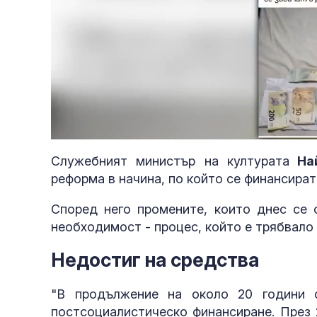
Loaded
:
Unmute
3.75%
Служебният министър на културата
Най
реформа в начина, по който се финансират
Според него промените, които днес се 
необходимост - процес, който е трябвало
Недостиг на средства
държава от 
"В продължение на около 20 години с
постсоциалистическо финансиране. През 