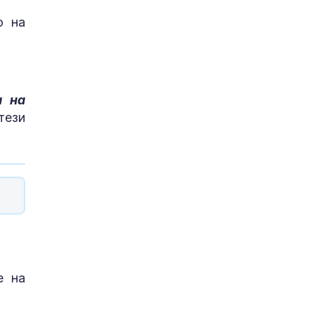
о на
а на
тези
е на