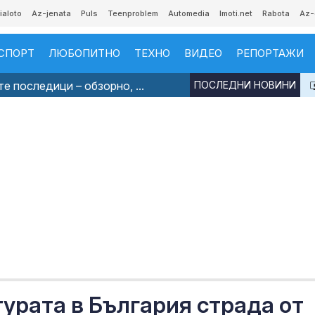
ialoto
Az-jenata
Puls
Teenproblem
Automedia
Imoti.net
Rabota
Az-
СПОРТ
ЛЮБОПИТНО
ТЕХНО
ВИДЕО
РЕПОРТАЖИ
е последици – обзорно, ...
ПОСЛЕДНИ НОВИНИ
урата в България страда от