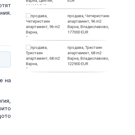
EUR
отят
ния.
ината
продава, Четиристаен
та са
апартамент, 96 m2
о
Варна, Владиславово,
 първите
177000 EUR
астерои
нят
продава, Тристаен
предване
апартамент, 68 m2
?
Варна, Владиславово,
122900 EUR
продава, Тристаен
е на
апартамент, 68 m2
Варна, Възраждане 3,
119900 EUR
гия,
оито
щото