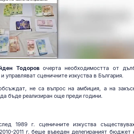
ден Тодоров
очерта необходимостта от дъл
 и управляват сценичните изкуства в България.
Мирчев: Инцидентът
Топлинен удар
обсъждат, не са въпрос на амбиция, а на закъс
край Кардам - срещу
дехидратация
 да бъде реализиран още преди години.
критична
кърмачета: к
инфраструктура на
трябва да зн
НАТО
родителите
Костадинов за
Кървене след
лед 1989 г. сценичните изкуства съществува
нахлулия дрон: Какъв
трябва ли да 
е дронът? Украински,
притеснявам
2010-2011 г. беше въведен делегираният бюджет 