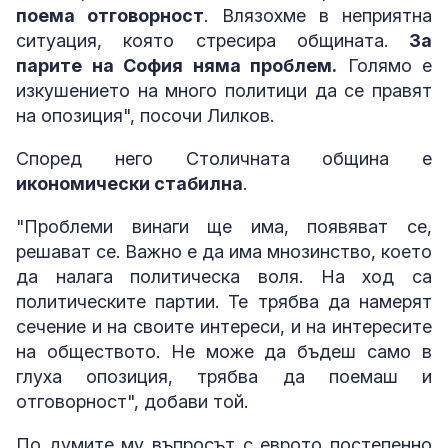
поема отговорност
. Влязохме в неприятна
ситуация, която стресира общината.
За
парите на София няма проблем.
Голямо е
изкушението на много политици да се правят
на опозиция", посочи Лилков.
Според него Столичната община е
икономически стабилна
.
"Проблеми винаги ще има, появяват се,
решават се. Важно е да има мнозинство, което
да налага политическа воля. На ход са
политическите партии. Те трябва да намерят
сечение и на своите интереси, и на интересите
на обществото. Не може да бъдеш само в
глуха опозиция, трябва да поемаш и
отговорност", добави той.
По думите му въпросът с еврото постепенно