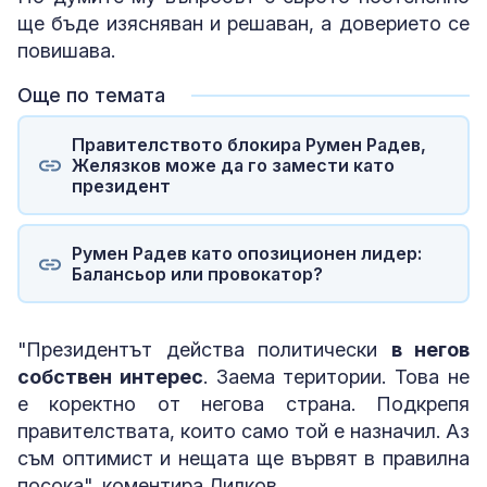
ще бъде изясняван и решаван, а доверието се
повишава.
Още по темата
Правителството блокира Румен Радев,
Желязков може да го замести като
президент
Румен Радев като опозиционен лидер:
Балансьор или провокатор?
"Президентът действа политически
в негов
собствен интерес
. Заема територии. Това не
е коректно от негова страна. Подкрепя
правителствата, които само той е назначил. Аз
съм оптимист и нещата ще вървят в правилна
посока", коментира Лилков.