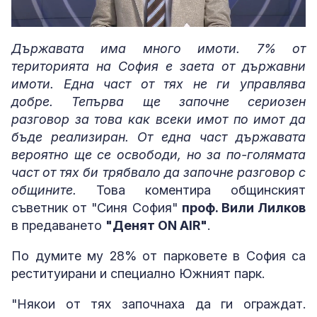
Loaded
:
Unmute
4.20%
Държавата има много имоти. 7% от
територията на София е заета от държавни
имоти. Една част от тях не ги управлява
добре. Тепърва ще започне сериозен
разговор за това как всеки имот по имот да
бъде реализиран. От една част държавата
вероятно ще се освободи, но за по-голямата
част от тях би трябвало да започне разговор с
общините.
Това коментира общинският
съветник от "Синя София"
проф. Вили Лилков
в предаването
"Денят ON AIR"
.
По думите му 28% от парковете в София са
реституирани и специално Южният парк.
"Някои от тях започнаха да ги ограждат.