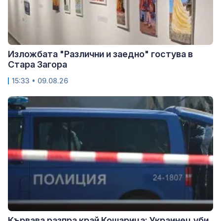
Изложбата "Различни и заедно" гостува в
Стара Загора
15:33 • 09.08.26
Кървава разпра край Кошарица: Украинец уби