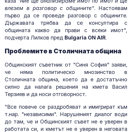
каза
"ние ще анализираме имот по имот и ще
влезем в разговор с общините"
. Настоявам
първо да се проведе разговор с общините.
Държавата трябва да се консултира с
общината какво да прави с всеки имот",
подчерта Лилков пред
Bulgaria ON AIR
.
Проблемите в Столичната община
Общинският съветник от "Синя София" заяви,
че няма политическо мнозинство в
Столичната община, което да е достатъчно
силно да налага решения на кмета Васил
Терзиев и да носи отговорност.
"Все повече се раздробяват и имигрират към
т.нар. "независими". Нарушеният диалог води
до там, че и Общинският съвет не е уверен в
работата си, и кметът не е уверен в неговата