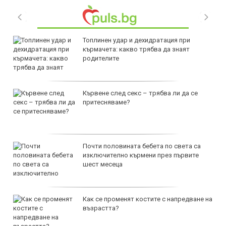
Топлинен удар и дехидратация при
кърмачета: какво трябва да знаят
родителите
Кървене след секс – трябва ли да се
притесняваме?
Почти половината бебета по света са
изключително кърмени през първите
шест месеца
Как се променят костите с напредване на
възрастта?