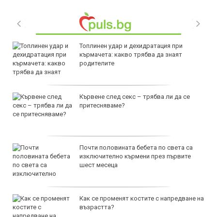
Топлинен удар и дехидратация при
кърмачета: какво трябва да знаят
родителите
Кървене след секс – трябва ли да се
притесняваме?
Почти половината бебета по света са
изключително кърмени през първите
шест месеца
Как се променят костите с напредване на
възрастта?