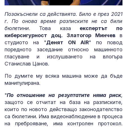
Loaded
:
Unmute
5.98%
Позакъснели са действията. Било е през 2021
г. По онова време разписките не са били
бюлетини
. Това каза
експертът по
киберсигурност доц. Златогор Минчев
в
студиото на "
Денят ON AIR
" по повод
поредното заседание относно машинното
гласуване и изслушването на влогъра
Станислав Цанов.
По думите му всяка машина може да бъде
манипулирана.
"
По отношение на резултатите няма риск
,
защото се отчитат на база на разписките,
които по новото действащо законодателство
са бюлетини. Има видеонаблюдение в процеса
на преброяване, има контролен протокол.