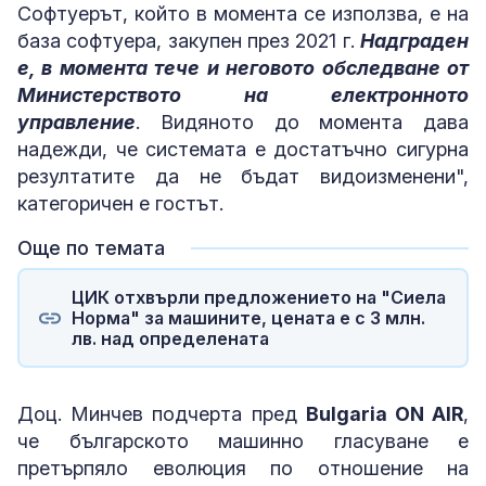
Софтуерът, който в момента се използва, е на
база софтуера, закупен през 2021 г.
Надграден
е, в момента тече и неговото обследване от
Министерството на електронното
управление
. Видяното до момента дава
надежди, че системата е достатъчно сигурна
резултатите да не бъдат видоизменени",
категоричен е гостът.
Още по темата
ЦИК отхвърли предложението на "Сиела
Норма" за машините, цената е с 3 млн.
лв. над определената
Доц. Минчев подчерта пред
Bulgaria ON AIR
,
че българското машинно гласуване е
претърпяло еволюция по отношение на