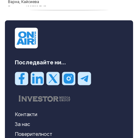
продава, Къща, 110 m2 София,
Доброславци (с.), 275000 EUR
Последвайте ни...
Контакти
За нас
Поверителност