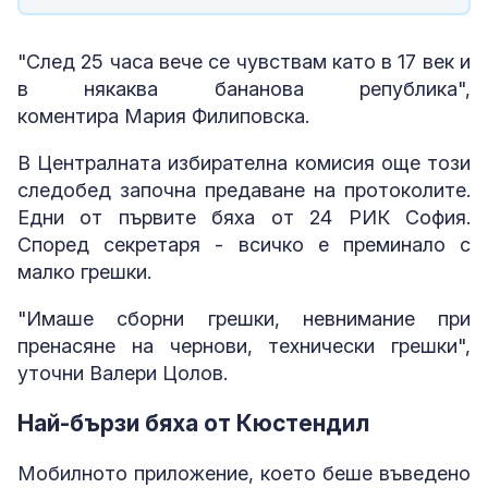
"След 25 часа вече се чувствам като в 17 век и
в някаква бананова република",
коментира Мария Филиповска.
В Централната избирателна комисия още този
следобед започна предаване на протоколите.
Едни от първите бяха от 24 РИК София.
Според секретаря - всичко е преминало с
малко грешки.
"Имаше сборни грешки, невнимание при
пренасяне на чернови, технически грешки",
уточни Валери Цолов.
Най-бързи бяха от Кюстендил
Мобилното приложение, което беше въведено