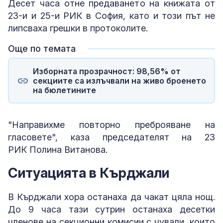
Десет часа отне предаването на книжата от
23-и и 25-и РИК в София, като и този път не
липсваха грешки в протоколите.
Още по темата
Изборната прозрачност: 98,56% от
секциите са излъчвали на живо броенето
на бюлетините
"Направихме повторно преброяване на
гласовете", каза председателят на 23
РИК Полина Витанова.
Ситуацията в Кърджали
В Кърджали хора останаха да чакат цяла нощ.
До 9 часа тази сутрин останаха десетки
членове на секционни комисии с чували, които