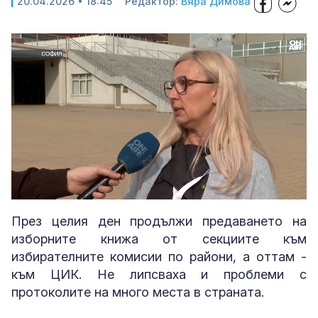
20.04.2026 • 18:45
Редактор:
Вяра Димова
Loaded
:
Unmute
39.10%
През целия ден продължи предаването на
изборните книжа от секциите към
избирателните комисии по райони, а оттам -
към ЦИК. Не липсваха и проблеми с
протоколите на много места в страната.