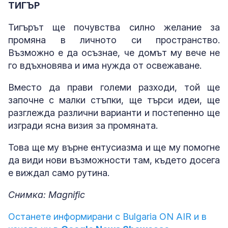
ТИГЪР
Тигърът ще почувства силно желание за
промяна в личното си пространство.
Възможно е да осъзнае, че домът му вече не
го вдъхновява и има нужда от освежаване.
Вместо да прави големи разходи, той ще
започне с малки стъпки, ще търси идеи, ще
разглежда различни варианти и постепенно ще
изгради ясна визия за промяната.
Това ще му върне ентусиазма и ще му помогне
да види нови възможности там, където досега
е виждал само рутина.
Снимка: Magnific
Останете информирани с Bulgaria ON AIR и в