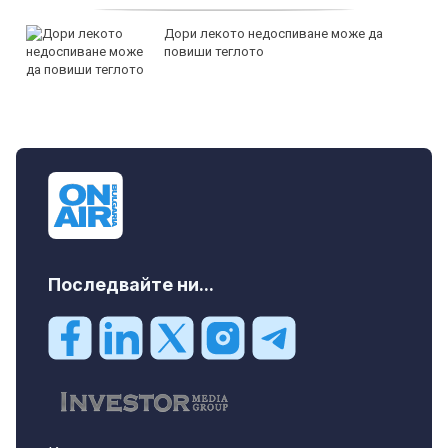
Дори лекото недоспиване може да
повиши теглото
Последвайте ни...