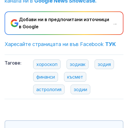
канала ни в
Google News Showcase.
Добави ни в предпочитани източници
→
в Google
Харесайте страницата ни във Facebook
ТУК
Тагове:
хороскоп
зодиак
зодия
финанси
късмет
астрология
зодии