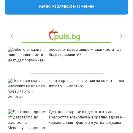
ВИЖ ВСИЧКИ НОВИНИ
Бебето отказва шише – какви могат да
бъдат причините?
Често срещана инфекция на кожата през
лятото – импетиго
Дентално здраве от детството до
зрелостта: Менопауза и орално здраве -
хормоналният фактор в устната кухина