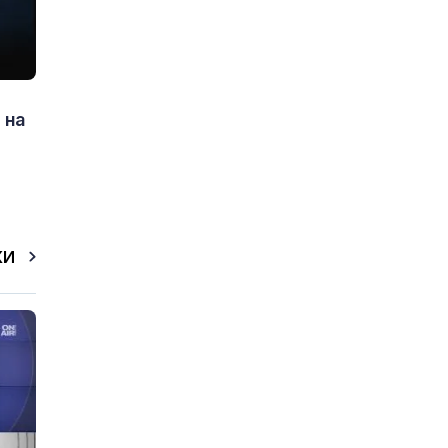
 на
КИ