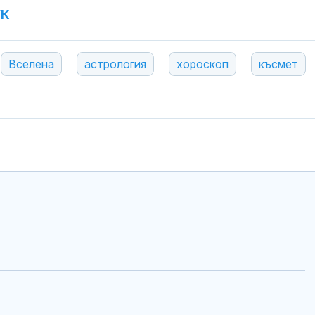
УК
Вселена
астрология
хороскоп
късмет