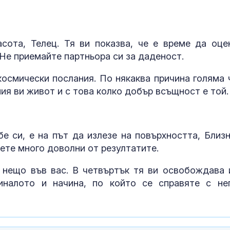
разпростране
фентанил
След гонка с
полицията: З
сота, Телец. Тя ви показва, че е време да оце
мъж, у когото
 Не приемайте партньора си за даденост.
намериха 460
космически послания. По някаква причина голяма 
Горещините н
ия ви живот и с това колко добър всъщност е той.
отстъпват, об
оранжев код 
области
е си, е на път да излезе на повърхността, Близн
ете много доволни от резултатите.
 нещо във вас. В четвъртък тя ви освобождава 
иналото и начина, по който се справяте с не