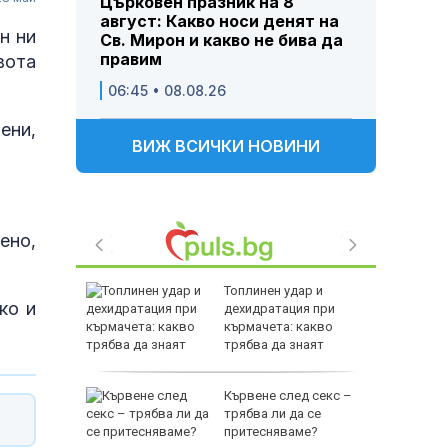
Църковен празник на 8
август: Какво носи денят на
н ни
Св. Мирон и какво не бива да
правим
вота
06:45 • 08.08.26
ени,
ВИЖ ВСИЧКИ НОВИНИ
ено,
аде на
Топлинен удар и
ко и
годишен
дехидратация при
а банков
кърмачета: какво
през
трябва да знаят
родителите
 в ареста
Кървене след секс –
винените
трябва ли да се
тво и
притесняваме?