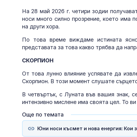
На 28 май 2026 г. четири зодии получава
носи много силно прозрение, което има 
на други хора.
По това време виждаме истината ясно
представата за това какво трябва да напр
СКОРПИОН
От това лунно влияние успявате да извл
Скорпион. В този момент слушате сърцето 
В четвъртък, с Луната във вашия знак, 
интензивно мислене има своята цел. То ви
Още по темата
Юни носи късмет и нова енергия: Кои 