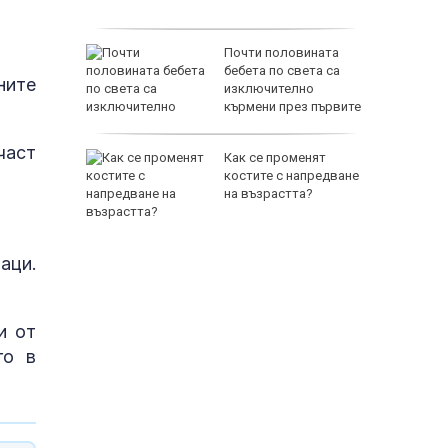
ние на
Почти половината
адържаха
бебета по света са
ните
изключително
 000 евро
кърмени през първите
шест месеца
част
е
Как се променят
явен е
костите с напредване
за 21
на възрастта?
аци.
и от
го в