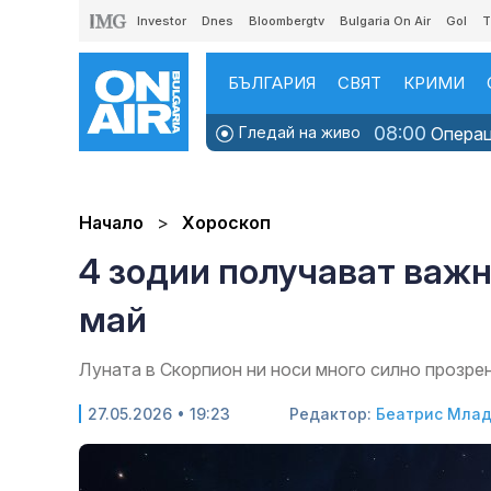
Investor
Dnes
Bloombergtv
Bulgaria On Air
Gol
T
БЪЛГАРИЯ
СВЯТ
КРИМИ
08:00
Гледай на живо
Операци
Начало
Хороскоп
4 зодии получават важн
май
Луната в Скорпион ни носи много силно прозре
27.05.2026 • 19:23
Редактор:
Беатрис Мла