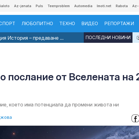
ialoto
Az-jenata
Puls
Teenproblem
Automedia
Imoti.net
Rabota
Az-
СПОРТ
ЛЮБОПИТНО
ТЕХНО
ВИДЕО
РЕПОРТАЖИ
я История – предаване ...
ПОСЛЕДНИ НОВИНИ
о послание от Вселената на 
ние, което има потенциала да промени живота ни
джова