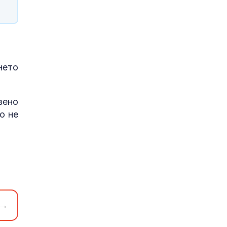
нето
вено
о не
→