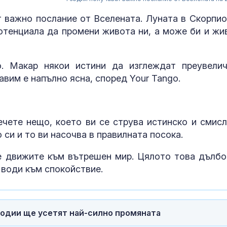
т важно послание от Вселената. Луната в Скорпио
потенциала да промени живота ни, а може би и жи
. Макар някои истини да изглеждат преувелич
авим е напълно ясна, според Your Tango.
ечете нещо, което ви се струва истинско и смисл
си и то ви насочва в правилната посока.
Испания пред
се движите към вътрешен мир. Цялото това дълбо
Германия 70-
заподозрян з
 води към спокойствие.
обир в Аахен 
2014 г.
Съдът остави
петима от об
зодии ще усетят най-силно промяната
за производс