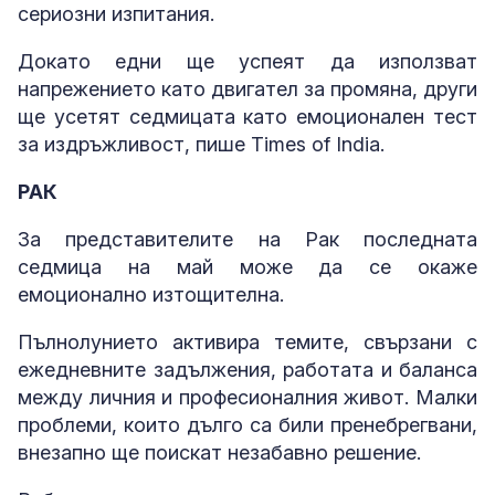
сериозни изпитания.
Докато едни ще успеят да използват
напрежението като двигател за промяна, други
ще усетят седмицата като емоционален тест
за издръжливост, пише Times of India.
РАК
За представителите на Рак последната
седмица на май може да се окаже
емоционално изтощителна.
Пълнолунието активира темите, свързани с
ежедневните задължения, работата и баланса
между личния и професионалния живот. Малки
проблеми, които дълго са били пренебрегвани,
внезапно ще поискат незабавно решение.