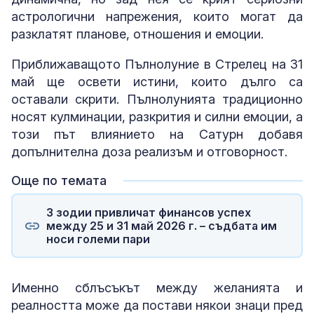
астрологични напрежения, които могат да
разклатят планове, отношения и емоции.
Приближаващото Пълнолуние в Стрелец на 31
май ще освети истини, които дълго са
оставали скрити. Пълнолунията традиционно
носят кулминации, разкрития и силни емоции, а
този път влиянието на Сатурн добавя
допълнителна доза реализъм и отговорност.
Още по темата
3 зодии привличат финансов успех
между 25 и 31 май 2026 г. – съдбата им
носи големи пари
Именно сблъсъкът между желанията и
реалността може да постави някои знаци пред