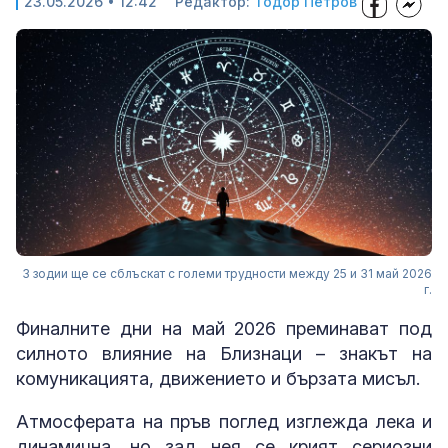
23.05.2026 • 12:42
Редактор:
Тодор Петров
3 зодии ще се сблъскат с големи трудности между 25 и 31 май 2026
г.
Финалните дни на май 2026 преминават под
силното влияние на Близнаци – знакът на
комуникацията, движението и бързата мисъл.
Атмосферата на пръв поглед изглежда лека и
динамична, но зад нея се крият сериозни