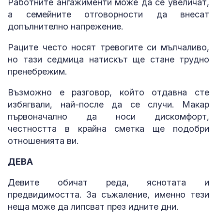
Работните ангажименти може да се увеличат,
а семейните отговорности да внесат
допълнително напрежение.
Раците често носят тревогите си мълчаливо,
но тази седмица натискът ще стане трудно
пренебрежим.
Възможно е разговор, който отдавна сте
избягвали, най-после да се случи. Макар
първоначално да носи дискомфорт,
честността в крайна сметка ще подобри
отношенията ви.
ДЕВА
Девите обичат реда, яснотата и
предвидимостта. За съжаление, именно тези
неща може да липсват през идните дни.