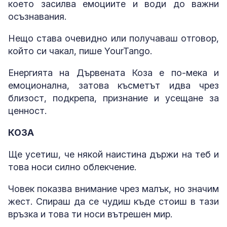
което засилва емоциите и води до важни
осъзнавания.
Нещо става очевидно или получаваш отговор,
който си чакал, пише YourTango.
Енергията на Дървената Коза е по-мека и
емоционална, затова късметът идва чрез
близост, подкрепа, признание и усещане за
ценност.
КОЗА
Ще усетиш, че някой наистина държи на теб и
това носи силно облекчение.
Човек показва внимание чрез малък, но значим
жест. Спираш да се чудиш къде стоиш в тази
връзка и това ти носи вътрешен мир.