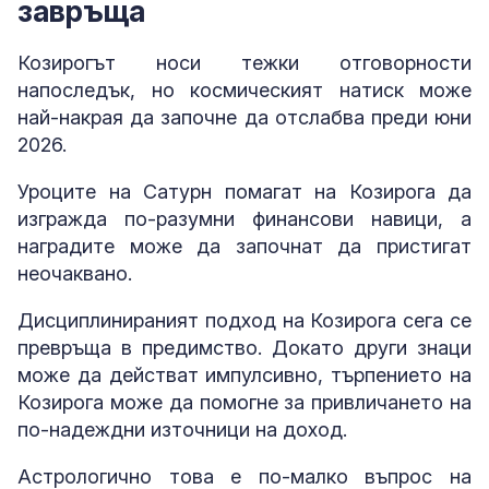
завръща
Козирогът носи тежки отговорности
напоследък, но космическият натиск може
най-накрая да започне да отслабва преди юни
2026.
Уроците на Сатурн помагат на Козирога да
изгражда по-разумни финансови навици, а
наградите може да започнат да пристигат
неочаквано.
Дисциплинираният подход на Козирога сега се
превръща в предимство. Докато други знаци
може да действат импулсивно, търпението на
Козирога може да помогне за привличането на
по-надеждни източници на доход.
Астрологично това е по-малко въпрос на