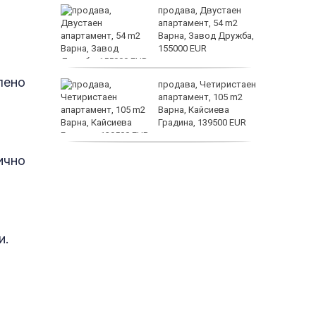
хтерев –
продава, Двустаен
о може
апартамент, 54 m2
е
Варна, Завод Дружба,
155000 EUR
лено
три
продава, Четиристаен
ции да
апартамент, 105 m2
стите на
Варна, Кайсиева
Градина, 139500 EUR
история
ично
продава, Къща, 110 m2
София, Доброславци
(с.), 275000 EUR
и.