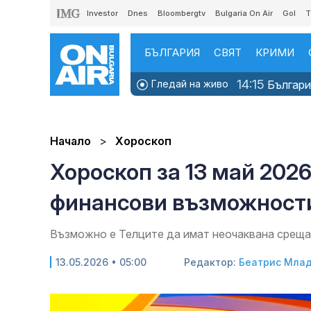
Investor
Dnes
Bloombergtv
Bulgaria On Air
Gol
T
БЪЛГАРИЯ
СВЯТ
КРИМИ
14:15
Гледай на живо
България
Начало
Хороскоп
Хороскоп за 13 май 202
финансови възможности
Възможно е Телците да имат неочаквана среща
13.05.2026 • 05:00
Редактор:
Беатрис Мла