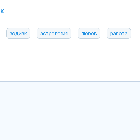
УК
зодиак
астрология
любов
работа