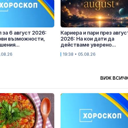
 за 6 август 2026:
Кариера и пари през авгус
ови възможности,
2026: На кои дати да
шения...
действаме уверено...
.08.26
19:38 • 05.08.26
ВИЖ ВСИЧ