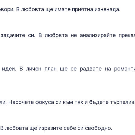
Жестоко убитият в
Болест на Бе
овори. В любовта ще имате приятна изненада.
Пловдив Георги бил
как храненет
сирак, мечтаел за
да подпомогн
деца
контрола на
заболяването?
задачите си. В любовта не анализирайте прека
МВнР: Въздушният
МЗ предлага 
транспорт от ЕС до
главни дирек
ОАЕ остава несигурен
поемат дейно
28-те РЗИ
 идеи. В личен план ще се радвате на романт
и. Насочете фокуса си към тях и бъдете търпелив
В любовта ще изразите себе си свободно.