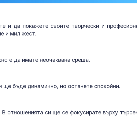
те и да покажете своите творчески и професион
е и мил жест.
но е да имате неочаквана среща.
Кардиолог за жегите:
Защо рискът 
Приемайте течности,
исхемичен ин
и ще бъде динамично, но останете спокойни.
охладена вода, без
повишава в
много лед
горещините?
Почина италианският
FDA одобри Еnl
. В отношенията си ще се фокусирате върху търсе
певец и автор на песни
decanoate:
Франческо Гучини
Революционн
перорална те
висок холестерол