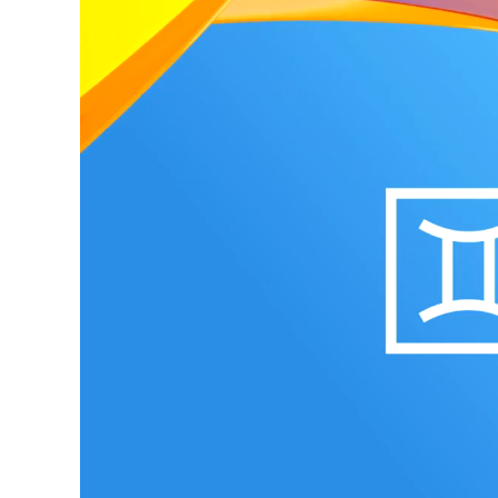
Loaded
:
Unmute