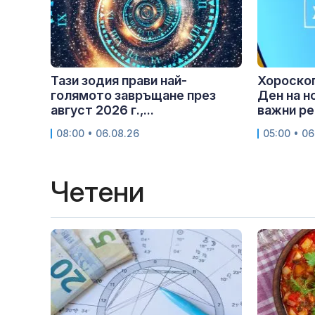
Тази зодия прави най-
Хороскоп
голямото завръщане през
Ден на н
август 2026 г.,...
важни ре
08:00 • 06.08.26
05:00 • 06
Четени