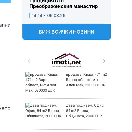
традицията в
Преображенския манастир
14:14 • 06.08.26
ални
ВИЖ ВСИЧКИ НОВИНИ
от
продава, Къща, 471 m2
султ се
Варна област, м-т
Ален Мак, 530000 EUR
icitide
дава под наем, Офис,
нето
84 m2 Варна,
а
Общината, 2000 EUR
рапия за