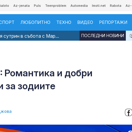
ialoto
Az-jenata
Puls
Teenproblem
Automedia
Imoti.net
Rabota
Az-
СПОРТ
ЛЮБОПИТНО
ТЕХНО
ВИДЕО
РЕПОРТАЖИ
 сутрин в събота с Мар...
ПОСЛЕДНИ НОВИНИ
6: Романтика и добри
 за зодиите
джова