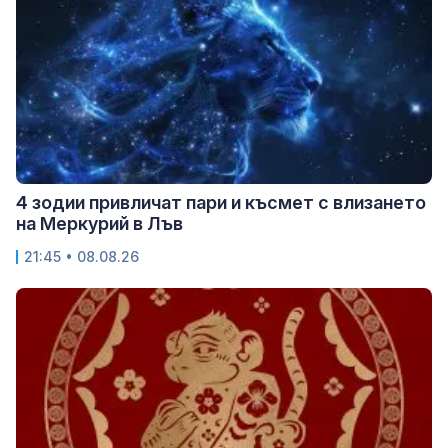
4 зодии привличат пари и късмет с влизането
на Меркурий в Лъв
21:45 • 08.08.26