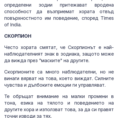
определени зодии притежават вродена
способност да възприемат хората отвъд
повърхностното им поведение, според Times
of India.
СКОРПИОН
Често хората смятат, че Скорпионът е най-
наблюдателният знак в зодиака, защото може
да вижда през "маските" на другите.
Скорпионите са много наблюдателни, но не
винаги вярват на това, което виждат. Силните
чувства и дълбоките емоции ги управляват.
Те обръщат внимание на малки промени в
тона, езика на тялото и поведението на
другите хора и използват това, за да си правят
точни изводи за тях.