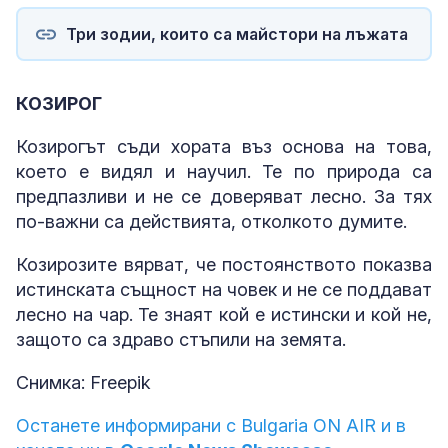
Три зодии, които са майстори на лъжата
КОЗИРОГ
Козирогът съди хората въз основа на това,
което е видял и научил. Те по природа са
предпазливи и не се доверяват лесно. За тях
по-важни са действията, отколкото думите.
Козирозите вярват, че постоянството показва
истинската същност на човек и не се поддават
лесно на чар. Те знаят кой е истински и кой не,
защото са здраво стъпили на земята.
Снимка: Freepik
Останете информирани с Bulgaria ON AIR и в