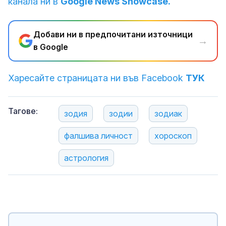
канала ни в
Google News Showcase.
Добави ни в предпочитани източници
→
в Google
Харесайте страницата ни във Facebook
ТУК
Тагове:
зодия
зодии
зодиак
фалшива личност
хороскоп
астрология