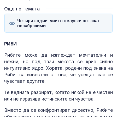
Още по темата
Четири зодии, чиито целувки остават
незабравими
РИБИ
Рибите може да изглеждат мечтателни и
нежни, но под тази мекота се крие силно
интуитивно ядро. Хората, родени под знака на
Риби, са известни с това, че усещат как се
чувстват другите.
Те веднага разбират, когато някой не е честен
или не изразява истинските си чувства.
Вместо да се конфронтират директно, Рибите
обикновено тихо се отдръпват, за да защитят