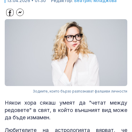
13.04.2026 • 01:30
Редактор:
Беатрис Младжова
Зодиите, които бързо разпознават фалшиви личности
Някои хора сякаш умеят да "четат между
редовете" в свят, в който външният вид може
да бъде измамен.
Любителите на астрологията вярват, че