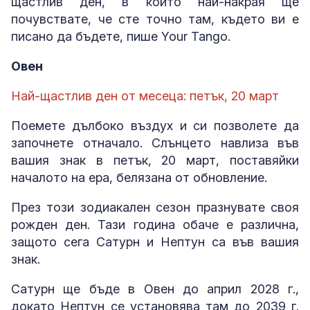
щастлив ден, в който най-накрая ще
почувствате, че сте точно там, където ви е
писано да бъдете, пише Your Tango.
Овен
Най-щастлив ден от месеца: петък, 20 март
Поемете дълбоко въздух и си позволете да
започнете отначало. Слънцето навлиза във
вашия знак в петък, 20 март, поставяйки
началото на ера, белязана от обновление.
През този зодиакален сезон празнувате своя
рожден ден. Тази година обаче е различна,
защото сега Сатурн и Нептун са във вашия
знак.
Сатурн ще бъде в Овен до април 2028 г.,
докато Нептун се установява там до 2039 г.