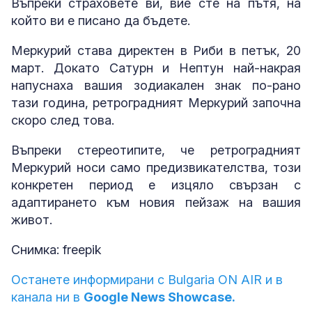
Въпреки страховете ви, вие сте на пътя, на
който ви е писано да бъдете.
Меркурий става директен в Риби в петък, 20
март. Докато Сатурн и Нептун най-накрая
напуснаха вашия зодиакален знак по-рано
тази година, ретроградният Меркурий започна
скоро след това.
Въпреки стереотипите, че ретроградният
Меркурий носи само предизвикателства, този
конкретен период е изцяло свързан с
адаптирането към новия пейзаж на вашия
живот.
Снимка: freepik
Останете информирани с Bulgaria ON AIR и в
канала ни в
Google News Showcase.