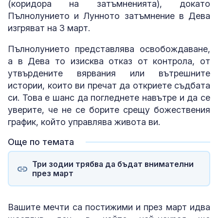
(коридора на затъмненията), докато
Пълнолунието и Лунното затъмнение в Дева
изгряват на 3 март.
Пълнолунието представлява освобождаване,
а в Дева то изисква отказ от контрола, от
утвърдените вярвания или вътрешните
истории, които ви пречат да откриете съдбата
си. Това е шанс да погледнете навътре и да се
уверите, че не се борите срещу божествения
график, който управлява живота ви.
Още по темата
Три зодии трябва да бъдат внимателни
през март
Вашите мечти са постижими и през март идва