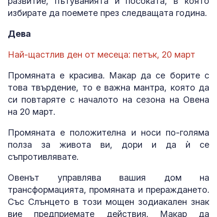
развитие, пътуванията и посоката, в която
избирате да поемете през следващата година.
Дева
Най-щастлив ден от месеца: петък, 20 март
Промяната е красива. Макар да се борите с
това твърдение, то е важна мантра, която да
си повтаряте с началото на сезона на Овена
на 20 март.
Промяната е положителна и носи по-голяма
полза за живота ви, дори и да ѝ се
съпротивлявате.
Овенът управлява вашия дом на
трансформацията, промяната и прераждането.
Със Слънцето в този мощен зодиакален знак
вие предприемате действия. Макар да