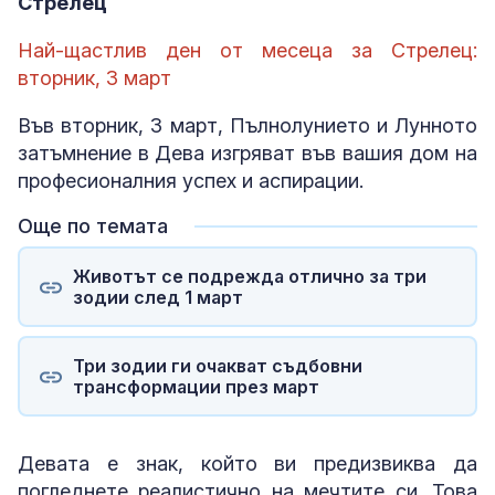
Стрелец
Най-щастлив ден от месеца за Стрелец:
вторник, 3 март
Във вторник, 3 март, Пълнолунието и Лунното
затъмнение в Дева изгряват във вашия дом на
професионалния успех и аспирации.
Още по темата
Животът се подрежда отлично за три
зодии след 1 март
Три зодии ги очакват съдбовни
трансформации през март
Девата е знак, който ви предизвиква да
погледнете реалистично на мечтите си. Това