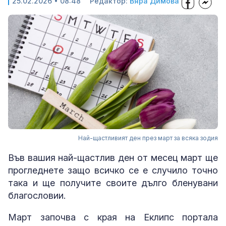
25.02.2026 • 08:48
Редактор:
Вяра Димова
Най-щастливият ден през март за всяка зодия
Във вашия най-щастлив ден от месец март ще
прогледнете защо всичко се е случило точно
така и ще получите своите дълго бленувани
благословии.
Март започва с края на Еклипс портала