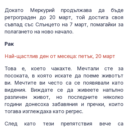
Докато Меркурий продължава да бъде
ретрограден до 20 март, той достига своя
съвпад със Слънцето на 7 март, помагайки за
полагането на ново начало.
Рак
Най-щастлив ден от месеца: петък, 20 март
Това е, което чакахте. Мечтали сте за
посоката, в която искате да поеме животът
ви. Мечтите ви често са се появявали като
видения. Виждате се да живеете напълно
различен живот, но последните няколко
години донесоха забавяния и пречки, които
тогава изглеждаха като регрес.
След като тези препятствия вече са