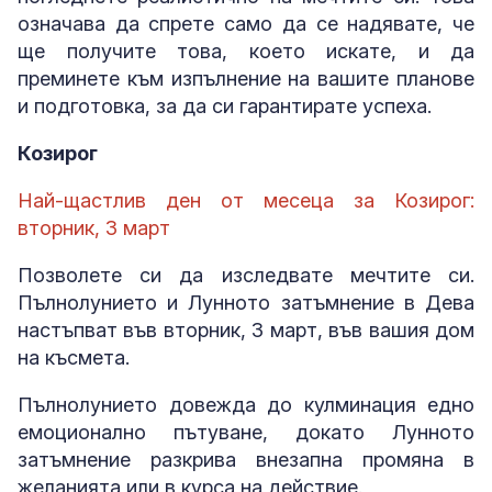
означава да спрете само да се надявате, че
ще получите това, което искате, и да
преминете към изпълнение на вашите планове
и подготовка, за да си гарантирате успеха.
Козирог
Най-щастлив ден от месеца за Козирог:
вторник, 3 март
Позволете си да изследвате мечтите си.
Пълнолунието и Лунното затъмнение в Дева
настъпват във вторник, 3 март, във вашия дом
на късмета.
Пълнолунието довежда до кулминация едно
емоционално пътуване, докато Лунното
затъмнение разкрива внезапна промяна в
желанията или в курса на действие.