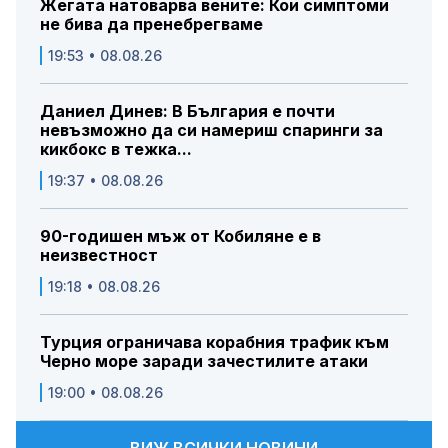
Жегата натоварва вените: Кои симптоми
не бива да пренебрегваме
19:53 • 08.08.26
Даниел Динев: В България е почти
невъзможно да си намериш спаринги за
кикбокс в тежка...
19:37 • 08.08.26
90-годишен мъж от Кобиляне е в
неизвестност
19:18 • 08.08.26
Турция ограничава корабния трафик към
Черно море заради зачестилите атаки
19:00 • 08.08.26