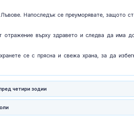
Как войните 
Иран и Украйн
и Лъвове. Напоследък се преуморявате, защото ст
превърнаха в
енергиен шок
т отражение върху здравето и следва да има д
Меган Маркъл
бански в басе
ЧРД
хранете се с прясна и свежа храна, за да избег
 пред четири зодии
 юли