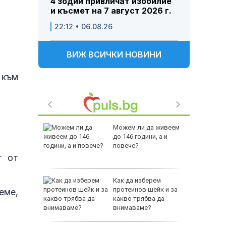
4 зодии привличат изобилие
и късмет на 7 август 2026 г.
22:12 • 06.08.26
ВИЖ ВСИЧКИ НОВИНИ
 към
 Пратиха
Можем ли да живеем
ката”
до 146 години, а и
 облечен
повече?
ЕО 16+)
т от
Z-10 за
Как да изберем
протеинов шейк и за
еме,
какво трябва да
тренират
внимаваме?