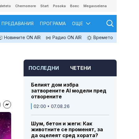
deteto
Chernomore
Start
Posoka
Boec
Megavselena
ПРЕДАВАНИЯ
ПРОГРАМА
ОЩЕ
Новините ON AIR
Радио ON AIR
Времето
ПОСЛЕДНИ
ЧЕТЕНИ
Белият дом избра
затворените AI модели пред
отворените
02:00 • 07.08.26
Шум, бетон и жеги: Как
животните се променят, за
да оцелеят сред хората?