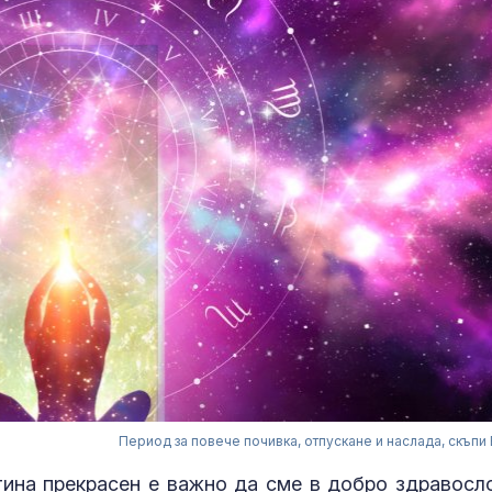
Период за повече почивка, отпускане и наслада, скъпи 
ина прекрасен е важно да сме в добро здравосл