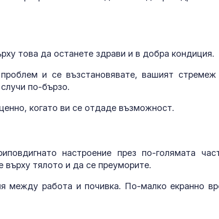
рху това да останете здрави и в добра кондиция.
 проблем и се възстановявате, вашият стремеж
 случи по-бързо.
ценно, когато ви се отдаде възможност.
За наказание:
в “месомелач
руски войник
в рокля (ВИД
риповдигнато настроение през по-голямата час
 върху тялото и да се преуморите.
Китай тества 
опасни мисии:
я между работа и почивка. По-малко екранно вр
щурмовите
хеликоптери 
полети под радара