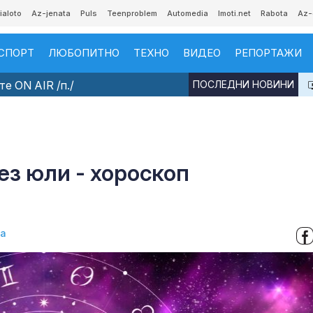
ialoto
Az-jenata
Puls
Teenproblem
Automedia
Imoti.net
Rabota
Az-
СПОРТ
ЛЮБОПИТНО
ТЕХНО
ВИДЕО
РЕПОРТАЖИ
е ON AIR /п./
ПОСЛЕДНИ НОВИНИ
ез юли - хороскоп
ва