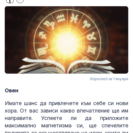
Хороскоп за 1 януари
Овен
Имате шанс да привлечете към себе си нови
хора. От вас зависи какво впечатление ще им
направите. Успеете ли да приложите
максимално магнетизма си, ще спечелите
подкрепа за осъществяване на идеи, които ви