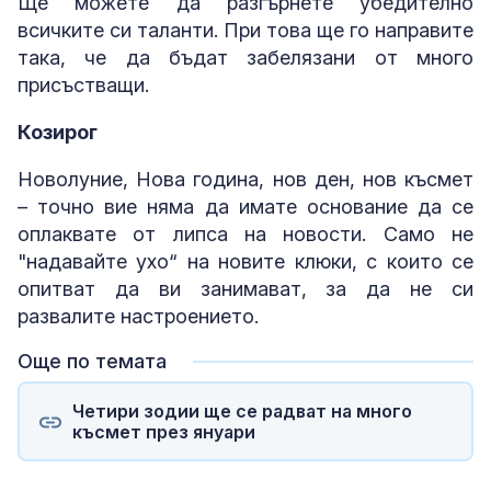
Ще можете да разгърнете убедително
всичките си таланти. При това ще го направите
така, че да бъдат забелязани от много
присъстващи.
Козирог
Новолуние, Нова година, нов ден, нов късмет
– точно вие няма да имате основание да се
оплаквате от липса на новости. Само не
"надавайте ухо“ на новите клюки, с които се
опитват да ви занимават, за да не си
развалите настроението.
Още по темата
Четири зодии ще се радват на много
късмет през януари