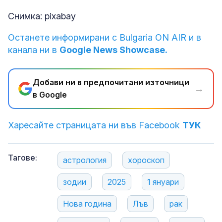
Снимка: pixabay
Останете информирани с Bulgaria ON AIR и в
канала ни в
Google News Showcase.
Добави ни в предпочитани източници
→
в Google
Харесайте страницата ни във Facebook
ТУК
Тагове:
астрология
хороскоп
зодии
2025
1 януари
Нова година
Лъв
рак