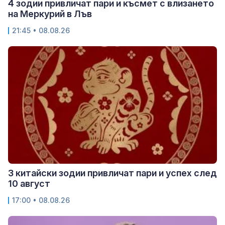
4 зодии привличат пари и късмет с влизането
на Меркурий в Лъв
21:45 • 08.08.26
3 китайски зодии привличат пари и успех след
10 август
17:00 • 08.08.26