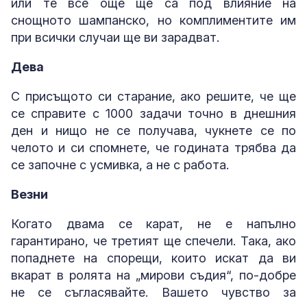
или те все още ще са под влияние на
снощното шампанско, но комплиментите им
при всички случаи ще ви зарадват.
Дева
С присъщото си старание, ако решите, че ще
се справите с 1000 задачи точно в днешния
ден и нищо не се получава, чукнете се по
челото и си спомнете, че годината трябва да
се започне с усмивка, а не с работа.
Везни
Когато двама се карат, не е напълно
гарантирано, че третият ще спечели. Така, ако
попаднете на спорещи, които искат да ви
вкарат в ролята на „мирови съдия“, по-добре
не се съгласявайте. Вашето чувство за