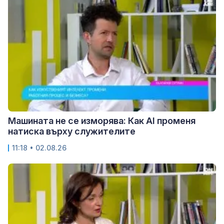
Машината не се изморява: Как AI променя
натиска върху служителите
11:18 • 02.08.26