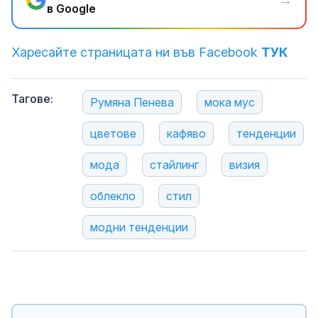
в Google
Харесайте страницата ни във Facebook
ТУК
Тагове:
Румяна Пенева
мока мус
цветове
кафяво
тенденции
мода
стайлинг
визия
облекло
стил
модни тенденции