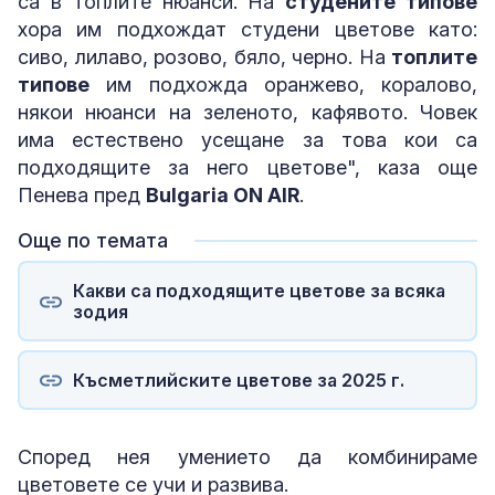
са в топлите нюанси. На
студените типове
хора им подхождат студени цветове като:
сиво, лилаво, розово, бяло, черно. На
топлите
типове
им подхожда оранжево, коралово,
някои нюанси на зеленото, кафявото. Човек
има естествено усещане за това кои са
подходящите за него цветове", каза още
Пенева пред
Bulgaria ON AIR
.
Още по темата
Какви са подходящите цветове за всяка
зодия
Късметлийските цветове за 2025 г.
Според нея умението да комбинираме
цветовете се учи и развива.