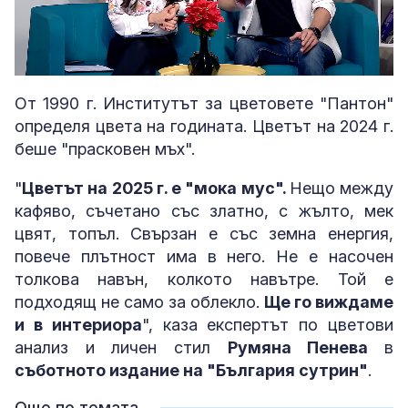
Loaded
:
Unmute
5.97%
От 1990 г. Институтът за цветовете "Пантон"
определя цвета на годината. Цветът на 2024 г.
беше "прасковен мъх".
"
Цветът на 2025 г. е "мока мус".
Нещо между
кафяво, съчетано със златно, с жълто, мек
цвят, топъл. Свързан е със земна енергия,
повече плътност има в него. Не е насочен
толкова навън, колкото навътре. Той е
подходящ не само за облекло.
Ще го виждаме
и в интериора
", каза експертът по цветови
анализ и личен стил
Румяна Пенева
в
съботното издание на "България сутрин"
.
Още по темата