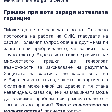
Минчев пред
Bulgaria ON AIR
.
Грешки при вота заради изтеклата
гаранция
"Може да не се разпечата вотът. Съгласно
протокола на работа на СИК, гласувате на
хартия. Големият въпрос обаче е друг - има ли
защита при преброяването, че вашият глас
точно така ще бъде отчетен или се разчита, че
множеството грешки ще генерират
възможности за изкривяване на резултата.
Защитата на хартията не касае вота на
избирателя като такъв, защото на хартиената
бюлетина може някой да драсне и тя стана
невалидна. Оказва се, че и на машинната може
да възникне проблем при разпечатването -
тогава какво правим?
Това е съществено за
малките партии
", подчерта гостът.