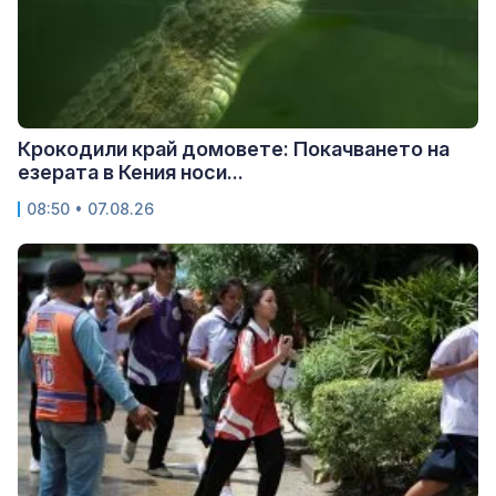
Крокодили край домовете: Покачването на
езерата в Кения носи...
08:50 • 07.08.26