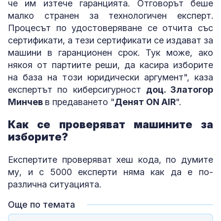
че им изтече гаранцията. Отговорът беше
малко странен за технологичен експерт.
Процесът по удостоверяване се отчита със
сертификати, а тези сертификати се издават за
машини в гаранционен срок. Тук може, ако
някоя от партиите реши, да касира изборите
на база на този юридически аргумент", каза
експертът по киберсигурност
доц. Златогор
Минчев
в предаването "
Денят ON AIR
".
Как се проверяват машините за
изборите?
Експертите проверяват хеш кода, по думите
му, и с 5000 експерти няма как да е по-
различна ситуацията.
Още по темата