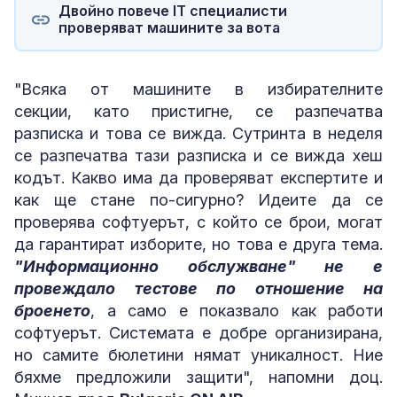
Двойно повече IT специалисти
проверяват машините за вота
"Всяка от машините в избирателните
секции, като пристигне, се разпечатва
разписка и това се вижда. Сутринта в неделя
се разпечатва тази разписка и се вижда хеш
кодът. Какво има да проверяват експертите и
как ще стане по-сигурно? Идеите да се
проверява софтуерът, с който се брои, могат
да гарантират изборите, но това е друга тема.
"Информационно обслужване" не е
провеждало тестове по отношение на
броенето
, а само е показвало как работи
софтуерът. Системата е добре организирана,
но самите бюлетини нямат уникалност. Ние
бяхме предложили защити", напомни доц.